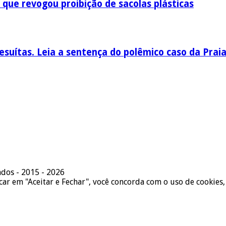
 que revogou proibição de sacolas plásticas
esuítas. Leia a sentença do polêmico caso da Prai
ados - 2015 - 2026
icar em "Aceitar e Fechar", você concorda com o uso de cookies,