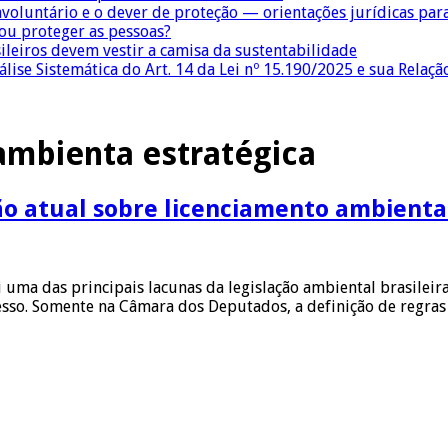
nvoluntário e o dever de proteção — orientações jurídicas pa
 ou proteger as pessoas?
sileiros devem vestir a camisa da sustentabilidade
lise Sistemática do Art. 14 da Lei nº 15.190/2025 e sua Relaçã
ambienta estratégica
ção atual sobre licenciamento ambienta
i uma das principais lacunas da legislação ambiental brasilei
resso. Somente na Câmara dos Deputados, a definição de regra