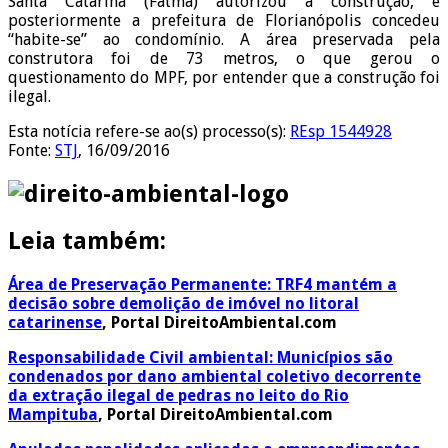
Santa Catarina (Fatma) autorizou a construção, e
posteriormente a prefeitura de Florianópolis concedeu
“habite-se” ao condomínio. A área preservada pela
construtora foi de 73 metros, o que gerou o
questionamento do MPF, por entender que a construção foi
ilegal.
Esta notícia refere-se ao(s)
processo(s):
REsp 1544928
Fonte:
STJ
, 16/09/2016
Leia também:
Área de Preservação Permanente: TRF4 mantém a
decisão sobre demolição de imóvel no litoral
catarinense
, Portal DireitoAmbiental.com
Responsabilidade Civil ambiental: Municípios são
condenados por dano ambiental coletivo decorrente
da extração ilegal de pedras no leito do Rio
Mampituba
,
Portal DireitoAmbiental.com