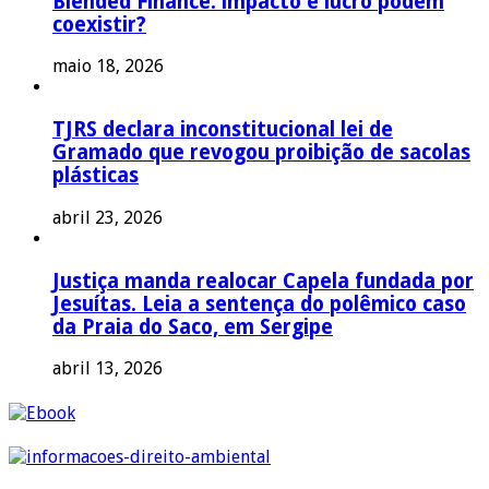
Blended Finance: impacto e lucro podem
coexistir?
maio 18, 2026
TJRS declara inconstitucional lei de
Gramado que revogou proibição de sacolas
plásticas
abril 23, 2026
Justiça manda realocar Capela fundada por
Jesuítas. Leia a sentença do polêmico caso
da Praia do Saco, em Sergipe
abril 13, 2026