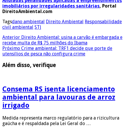
Anuladas penalidades aplicadas a empreendimentos
imobiliários por irregularidades sanitárias
,
Portal
DireitoAmbiental.com
Tags
dano ambiental
Direito Ambiental
Responsabilidade
civil ambiental
STJ
Anterior
Direito Ambiental: usina a carvão é embargada e
recebe multa de R$ 75 milhões do Ibama
Próximo
Crime ambiental: TRF1 decide que porte de
utensílios de pesca não configura crime
Além disso, verifique
Consema RS isenta licenciamento
ambiental para lavouras de arroz
irrigado
Medida representa marco regulatório para a rizicultura
gaúcha e é respaldada pela Lei Geral do …