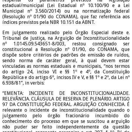
estadual/municipal (Lei Estadual nº 10.100/90 e a Lei
Municipal nº 3.560/2014) ou na normatização federal
(Resolução nº 01/90 do CONAMA), que faz referência aos
índices previstos pela NBR 10.151 da ABNT.
Em julgamento realizado pelo Órgão Especial deste e.
Tribunal de Justiça, na Arguição de Inconstitucionalidade
nº 1.0145.09.543651-8/003, restou consignado ser
constitucional a Resolução nº 01/90, do CONAMA, que
dispõe sobre critérios de padrões de emissão de ruídos,
sendo norma de caráter geral, à qual devem estar
vinculadas as normas estaduais e municipais, “nos termos
do artigo 24, inciso VI e §§ 1º e 4º, da Constituição
República e do artigo 6º, incisos IV e V, e §§ 1º e 2º, da Lei nº
6.938/81”, in verbis:
“EMENTA: INCIDENTE DE INCONSTITUCIONALIDADE.
RELEVÂNCIA. CLÁUSULA DE RESERVA DE PLENÁRIO. ARTIGO
97 DA CONSTITUIÇÃO FEDERAL. ARGUIÇÃO CONHECIDA. É
relevante o incidente de inconstitucionalidade quando o
julgamento pelo órgão fracionário incumbido do
conhecimento do processo em que se suscitou a arguição
não puder ser feito independentemente da questão