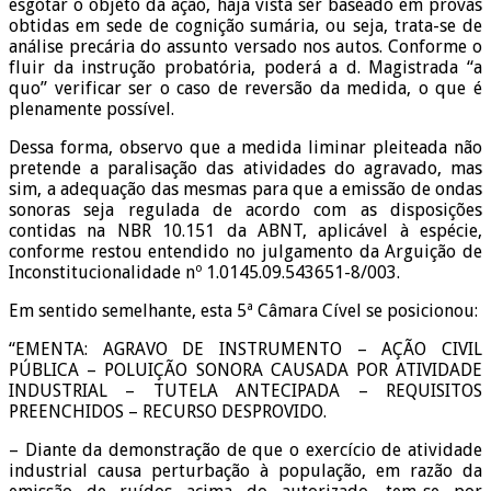
esgotar o objeto da ação, haja vista ser baseado em provas
obtidas em sede de cognição sumária, ou seja, trata-se de
análise precária do assunto versado nos autos. Conforme o
fluir da instrução probatória, poderá a d. Magistrada “a
quo” verificar ser o caso de reversão da medida, o que é
plenamente possível.
Dessa forma, observo que a medida liminar pleiteada não
pretende a paralisação das atividades do agravado, mas
sim, a adequação das mesmas para que a emissão de ondas
sonoras seja regulada de acordo com as disposições
contidas na NBR 10.151 da ABNT, aplicável à espécie,
conforme restou entendido no julgamento da Arguição de
Inconstitucionalidade nº 1.0145.09.543651-8/003.
Em sentido semelhante, esta 5ª Câmara Cível se posicionou:
“EMENTA: AGRAVO DE INSTRUMENTO – AÇÃO CIVIL
PÚBLICA – POLUIÇÃO SONORA CAUSADA POR ATIVIDADE
INDUSTRIAL – TUTELA ANTECIPADA – REQUISITOS
PREENCHIDOS – RECURSO DESPROVIDO.
– Diante da demonstração de que o exercício de atividade
industrial causa perturbação à população, em razão da