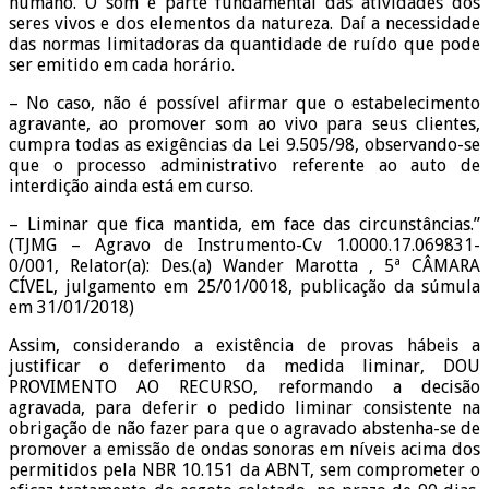
humano. O som é parte fundamental das atividades dos
seres vivos e dos elementos da natureza. Daí a necessidade
das normas limitadoras da quantidade de ruído que pode
ser emitido em cada horário.
– No caso, não é possível afirmar que o estabelecimento
agravante, ao promover som ao vivo para seus clientes,
cumpra todas as exigências da Lei 9.505/98, observando-se
que o processo administrativo referente ao auto de
interdição ainda está em curso.
– Liminar que fica mantida, em face das circunstâncias.”
(TJMG – Agravo de Instrumento-Cv 1.0000.17.069831-
0/001, Relator(a): Des.(a) Wander Marotta , 5ª CÂMARA
CÍVEL, julgamento em 25/01/0018, publicação da súmula
em 31/01/2018)
Assim, considerando a existência de provas hábeis a
justificar o deferimento da medida liminar, DOU
PROVIMENTO AO RECURSO, reformando a decisão
agravada, para deferir o pedido liminar consistente na
obrigação de não fazer para que o agravado abstenha-se de
promover a emissão de ondas sonoras em níveis acima dos
permitidos pela NBR 10.151 da ABNT, sem comprometer o