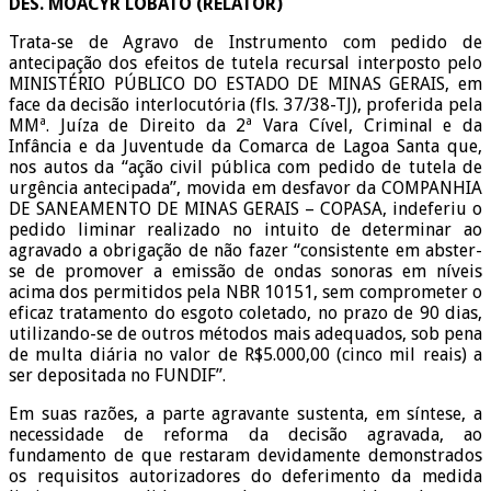
DES. MOACYR LOBATO (RELATOR)
Trata-se de Agravo de Instrumento com pedido de
antecipação dos efeitos de tutela recursal interposto pelo
MINISTÉRIO PÚBLICO DO ESTADO DE MINAS GERAIS, em
face da decisão interlocutória (fls. 37/38-TJ), proferida pela
MMª. Juíza de Direito da 2ª Vara Cível, Criminal e da
Infância e da Juventude da Comarca de Lagoa Santa que,
nos autos da “ação civil pública com pedido de tutela de
urgência antecipada”, movida em desfavor da COMPANHIA
DE SANEAMENTO DE MINAS GERAIS – COPASA, indeferiu o
pedido liminar realizado no intuito de determinar ao
agravado a obrigação de não fazer “consistente em abster-
se de promover a emissão de ondas sonoras em níveis
acima dos permitidos pela NBR 10151, sem comprometer o
eficaz tratamento do esgoto coletado, no prazo de 90 dias,
utilizando-se de outros métodos mais adequados, sob pena
de multa diária no valor de R$5.000,00 (cinco mil reais) a
ser depositada no FUNDIF”.
Em suas razões, a parte agravante sustenta, em síntese, a
necessidade de reforma da decisão agravada, ao
fundamento de que restaram devidamente demonstrados
os requisitos autorizadores do deferimento da medida