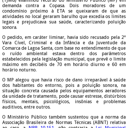
(TJMG) examinou recurso do Ministério Público (MP) em
demanda contra a Copasa. Dois moradores de um
condomínio próximo à ETA se queixaram de que as
atividades no local geraram barulho que excedia os limites
legais e prejudicava sua saúde, caracterizando poluição
sonora.
O pedido, em caráter liminar, havia sido recusado pela 2ª
Vara Cível, Criminal e da Infância e da Juventude da
Comarca de Lagoa Santa, com base no entendimento de que
o ruído ambiental estava dentro dos parâmetros
estabelecidos pela legislação municipal, que prevê o limite
máximo em decibéis de 70 em horário diurno e 60 em
horário noturno.
O MP alegou que havia risco de dano irreparável à saúde
dos habitantes do entorno, pois a poluição sonora, na
situação concreta causada pelos equipamentos aeradores
da unidade de tratamento, pode causar estresse, distúrbios
físicos, mentais, psicológicos, insônias e problemas
auditivos, entre outros.
O Ministério Público também sustentou que a norma da
Associação Brasileira de Normas Técnicas (ABNT) relativa
ao caso, a
NBR 10.151
, não contraria a
Lei Municipal