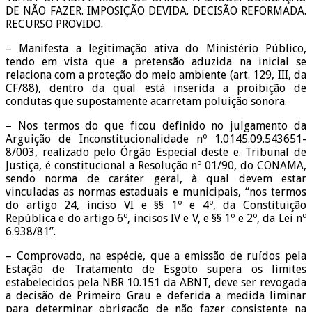
DE NÃO FAZER. IMPOSIÇÃO DEVIDA. DECISÃO REFORMADA.
RECURSO PROVIDO.
– Manifesta a legitimação ativa do Ministério Público,
tendo em vista que a pretensão aduzida na inicial se
relaciona com a proteção do meio ambiente (art. 129, III, da
CF/88), dentro da qual está inserida a proibição de
condutas que supostamente acarretam poluição sonora.
– Nos termos do que ficou definido no julgamento da
Arguição de Inconstitucionalidade nº 1.0145.09.543651-
8/003, realizado pelo Órgão Especial deste e. Tribunal de
Justiça, é constitucional a Resolução nº 01/90, do CONAMA,
sendo norma de caráter geral, à qual devem estar
vinculadas as normas estaduais e municipais, “nos termos
do artigo 24, inciso VI e §§ 1º e 4º, da Constituição
República e do artigo 6º, incisos IV e V, e §§ 1º e 2º, da Lei nº
6.938/81”.
– Comprovado, na espécie, que a emissão de ruídos pela
Estação de Tratamento de Esgoto supera os limites
estabelecidos pela NBR 10.151 da ABNT, deve ser revogada
a decisão de Primeiro Grau e deferida a medida liminar
para determinar obrigação de não fazer consistente na