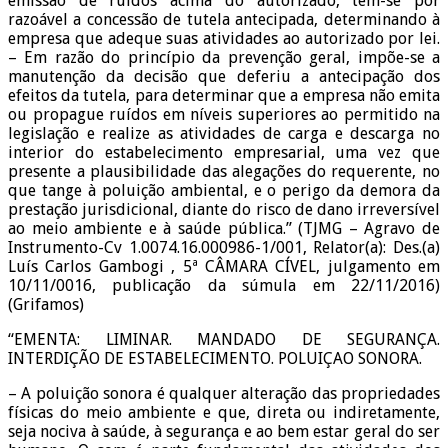
emissão de ruídos acima do autorizado, tem-se por
razoável a concessão de tutela antecipada, determinando à
empresa que adeque suas atividades ao autorizado por lei.
– Em razão do princípio da prevenção geral, impõe-se a
manutenção da decisão que deferiu a antecipação dos
efeitos da tutela, para determinar que a empresa não emita
ou propague ruídos em níveis superiores ao permitido na
legislação e realize as atividades de carga e descarga no
interior do estabelecimento empresarial, uma vez que
presente a plausibilidade das alegações do requerente, no
que tange à poluição ambiental, e o perigo da demora da
prestação jurisdicional, diante do risco de dano irreversível
ao meio ambiente e à saúde pública.” (TJMG – Agravo de
Instrumento-Cv 1.0074.16.000986-1/001, Relator(a): Des.(a)
Luís Carlos Gambogi , 5ª CÂMARA CÍVEL, julgamento em
10/11/0016, publicação da súmula em 22/11/2016)
(Grifamos)
“EMENTA: LIMINAR. MANDADO DE SEGURANÇA.
INTERDIÇÃO DE ESTABELECIMENTO. POLUIÇAO SONORA.
– A poluição sonora é qualquer alteração das propriedades
físicas do meio ambiente e que, direta ou indiretamente,
seja nociva à saúde, à segurança e ao bem estar geral do ser