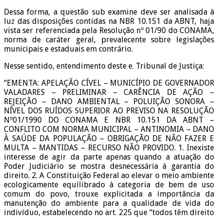
Dessa forma, a questão sub examine deve ser analisada à
luz das disposições contidas na NBR 10.151 da ABNT, haja
vista ser referenciada pela Resolução nº 01/90 do CONAMA,
norma de caráter geral, prevalecente sobre legislações
municipais e estaduais em contrário.
Nesse sentido, entendimento deste e. Tribunal de Justiça:
“EMENTA: APELAÇÃO CÍVEL – MUNICÍPIO DE GOVERNADOR
VALADARES – PRELIMINAR – CARÊNCIA DE AÇÃO –
REJEIÇÃO – DANO AMBIENTAL – POLUIÇÃO SONORA –
NÍVEL DOS RUÍDOS SUPERIOR AO PREVISO NA RESOLUÇÃO
Nº01/1990 DO CONAMA E NBR 10.151 DA ABNT –
CONFLITO COM NORMA MUNICIPAL – ANTINOMIA – DANO
À SAÚDE DA POPULAÇÃO – OBRIGAÇÃO DE NÃO FAZER E
MULTA – MANTIDAS – RECURSO NÃO PROVIDO. 1. Inexiste
interesse de agir da parte apenas quando a atuação do
Poder Judiciário se mostra desnecessária à garantia do
direito. 2. A Constituição Federal ao elevar o meio ambiente
ecologicamente equilibrado à categoria de bem de uso
comum do povo, trouxe explicitada a importância da
manutenção do ambiente para a qualidade de vida do
indivíduo, estabelecendo no art. 225 que “todos têm direito