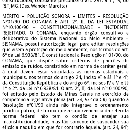
constitucional, consoante preconiza o art. 297, § 1º, IV, do
RITJMG. (Des. Wander Marotta)
MÉRITO – POLUIÇÃO SONORA – LIMITES – RESOLUÇÃO
Nº01/90 DO CONAMA E ART. 2º, II, DA LEI ESTADUAL
Nº10.100/90 – CONSTITUCIONALIDADE – INCIDENTE
REJEITADO. O CONAMA, enquanto órgão consultivo e
deliberativo do Sistema Nacional do Meio Ambiente –
SISNAMA, possui autorização legal para editar resoluções
que visem a proteção do meio ambiente, nos termos do art.
6º da Lei 6.938/81. É constitucional a Resolução nº 01/90, do
CONAMA, que dispõe sobre critérios de padrões de
emissão de ruídos, consistindo em norma de caráter geral,
à qual devem estar vinculadas as normas estaduais e
municipais, nos termos do artigo 24, inciso VI e §§ 1º e 4º,
da Constituição República e do artigo 6º, incisos IV e V, e §§
1º e 2º, da Lei nº 6.938/81. O art. 2º, II, da Lei nº10.100/90,
foi editado pelo Estado de Minas Gerais no exercício de
competência legislativa plena (art. 24, §3º da CR) quando a
Resolução nº01/90 ainda não integrava o ordenamento
jurídico pátrio, de forma que a superveniência da referida
norma federal não tem o condão de ensejar sua
inconstitucionalidade, mas tão somente de suspender sua
eficácia naquilo em que for contrário àquela. (art. 24, §4º,