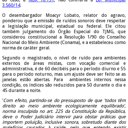
3.560/14
.
O desembargador Moacyr Lobato, relator do agravo,
ponderou que a emissão de ruídos sonoros deve respeitar
a legislação municipal, estadual ou federal. Ele citou
também julgamento do Órgão Especial do TJMG, que
considerou constitucional a Resolução 1/90 do Conselho
Nacional do Meio Ambiente (Conama), e a estabeleceu como
norma de caráter geral.
Segundo o magistrado, o nível de ruído para ambientes
externos de áreas mistas, com vocação comercial e
administrativa, é de 60 decibéis para o período diurno e 55
para o período noturno, mas um ajuste deve ser feito se as
janelas estão abertas. Para ambientes internos nessa
condição, os índices são reduzidos para 50 durante o dia e
45 durante a noite.
‘
Com efeito, partindo-se do pressuposto de que ‘todos têm
direito ao meio ambiente ecologicamente equilibrado’,
norma insculpida no art. 225 da Constituição da República,
deve o Poder Judiciário intervir para obstar práticas que
importem poluição, inclusive sonora, sobretudo diante dos
malefícios causados à saúde, pelo que entendo existir