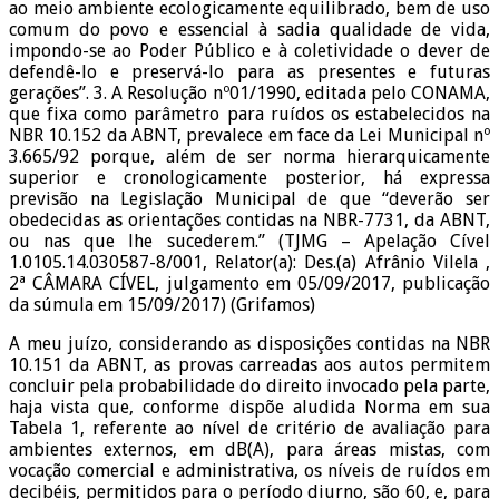
ao meio ambiente ecologicamente equilibrado, bem de uso
comum do povo e essencial à sadia qualidade de vida,
impondo-se ao Poder Público e à coletividade o dever de
defendê-lo e preservá-lo para as presentes e futuras
gerações”. 3. A Resolução nº01/1990, editada pelo CONAMA,
que fixa como parâmetro para ruídos os estabelecidos na
NBR 10.152 da ABNT, prevalece em face da Lei Municipal nº
3.665/92 porque, além de ser norma hierarquicamente
superior e cronologicamente posterior, há expressa
previsão na Legislação Municipal de que “deverão ser
obedecidas as orientações contidas na NBR-7731, da ABNT,
ou nas que lhe sucederem.” (TJMG – Apelação Cível
1.0105.14.030587-8/001, Relator(a): Des.(a) Afrânio Vilela ,
2ª CÂMARA CÍVEL, julgamento em 05/09/2017, publicação
da súmula em 15/09/2017) (Grifamos)
A meu juízo, considerando as disposições contidas na NBR
10.151 da ABNT, as provas carreadas aos autos permitem
concluir pela probabilidade do direito invocado pela parte,
haja vista que, conforme dispõe aludida Norma em sua
Tabela 1, referente ao nível de critério de avaliação para
ambientes externos, em dB(A), para áreas mistas, com
vocação comercial e administrativa, os níveis de ruídos em
decibéis, permitidos para o período diurno, são 60, e, para