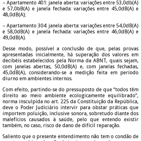
– Apartamento 401: janela aberta: variações entre 53,0db(A)
e 57,0bB(A) e janela fechada: variações entre 45,0dB(A) e
48,0dB(A);
– Apartamento 304: janela aberta: variações entre 54,0dB(A)
e 58,0dB(A) e janela fechada: variações entre 46,0dB(A) e
49,0dB(A).
Desse modo, possível a conclusão de que, pelas provas
apresentadas inicialmente, há superação dos valores em
decibéis estabelecidos pela Norma da ABNT, quais sejam,
com janelas abertas, 50,0dB(A) e, com janelas fechadas,
45,0dB(A), considerando-se a medição feita em período
diurno em ambientes internos.
Com efeito, partindo-se do pressuposto de que “todos têm
direito ao meio ambiente ecologicamente equilibrado”,
norma insculpida no art. 225 da Constituição da República,
deve o Poder Judiciário intervir para obstar práticas que
importem poluição, inclusive sonora, sobretudo diante dos
malefícios causados à saúde, pelo que entendo existir
também, no caso, risco de dano de difícil reparação.
Saliento que o presente entendimento não tem o condão de