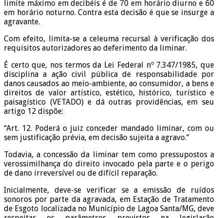
limite máximo em decibéis é de 70 em horário diurno e 60
em horário noturno. Contra esta decisão é que se insurge a
agravante.
Com efeito, limita-se a celeuma recursal à verificação dos
requisitos autorizadores ao deferimento da liminar.
É certo que, nos termos da Lei Federal nº 7.347/1985, que
disciplina a ação civil pública de responsabilidade por
danos causados ao meio-ambiente, ao consumidor, a bens e
direitos de valor artístico, estético, histórico, turístico e
paisagístico (VETADO) e dá outras providências, em seu
artigo 12 dispõe:
“Art. 12. Poderá o juiz conceder mandado liminar, com ou
sem justificação prévia, em decisão sujeita a agravo.”
Todavia, a concessão da liminar tem como pressupostos a
verossimilhança do direito invocado pela parte e o perigo
de dano irreversível ou de difícil reparação.
Inicialmente, deve-se verificar se a emissão de ruídos
sonoros por parte da agravada, em Estação de Tratamento
de Esgoto localizada no Município de Lagoa Santa/MG, deve
respeitar os parâmetros previstos na legislação