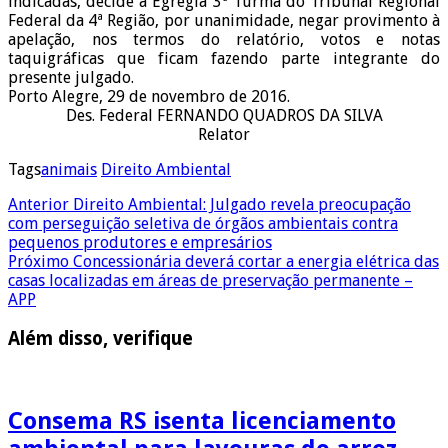
indicadas, decide a Egrégia 3ª Turma do Tribunal Regional
Federal da 4ª Região, por unanimidade, negar provimento à
apelação, nos termos do relatório, votos e notas
taquigráficas que ficam fazendo parte integrante do
presente julgado.
Porto Alegre, 29 de novembro de 2016.
Des. Federal FERNANDO QUADROS DA SILVA
Relator
Tags
animais
Direito Ambiental
Anterior
Direito Ambiental: Julgado revela preocupação
com perseguição seletiva de órgãos ambientais contra
pequenos produtores e empresários
Próximo
Concessionária deverá cortar a energia elétrica das
casas localizadas em áreas de preservação permanente –
APP
Além disso, verifique
Consema RS isenta licenciamento