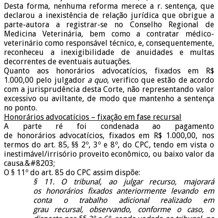
Desta forma, nenhuma reforma merece a r. sentença, que
declarou a inexistência de relação jurídica que obrigue a
parte-autora a registrar-se no Conselho Regional de
Medicina Veterinária, bem como a contratar médico-
veterinário como responsável técnico, e, consequentemente,
reconheceu a inexigibilidade de anuidades e multas
decorrentes de eventuais autuações.
Quanto aos honorários advocatícios, fixados em R$
1.000,00 pelo julgador
a quo
, verifico que estão de acordo
com a jurisprudência desta Corte, não representando valor
excessivo ou aviltante, de modo que mantenho a sentença
no ponto.
Honorários advocatícios – fixação em fase recursal
A parte ré foi condenada ao pagamento
de
honorários advocatícios, fixados em R$ 1.000,00, nos
termos do art. 85, §§ 2º, 3º e 8º, do CPC, tendo em vista o
inestimável/irrisório proveito econômico, ou baixo valor da
causa.&#8203;
O § 11º do art. 85 do CPC assim dispõe:
§ 11. O tribunal, ao julgar recurso, majorará
os
honorários fixados anteriormente levando em
conta o trabalho adicional realizado em
grau recursal, observando, conforme o caso, o