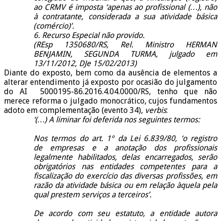
ao CRMV é imposta ‘apenas ao profissional (…), não
à contratante, considerada a sua atividade básica
(comércio)’.
6. Recurso Especial não provido.
(REsp 1350680/RS, Rel. Ministro HERMAN
BENJAMIN, SEGUNDA TURMA, julgado em
13/11/2012, DJe 15/02/2013)
Diante do exposto, bem como da ausência de elementos a
alterar entendimento já exposto por ocasião do julgamento
do AI 5000195-86.2016.4.04.0000/RS, tenho que não
merece reforma o julgado monocrático, cujos fundamentos
adoto em complementação (evento 34),
verbis
:
‘(…) A liminar foi deferida nos seguintes termos:
Nos termos do art. 1º da Lei 6.839/80, ‘o registro
de empresas e a anotação dos profissionais
legalmente habilitados, delas encarregados, serão
obrigatórios nas entidades competentes para a
fiscalização do exercício das diversas profissões, em
razão da atividade básica ou em relação àquela pela
qual prestem serviços a terceiros’.
De acordo com seu estatuto, a entidade autora