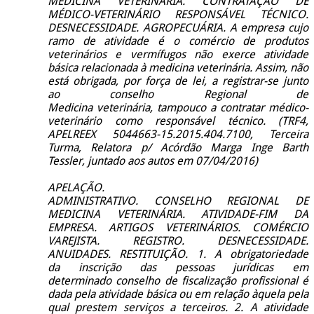
MEDICINA
VETERINÁRIA. CONTRATAÇÃO DE
MÉDICO-VETERINÁRIO RESPONSÁVEL TÉCNICO.
DESNECESSIDADE. AGROPECUÁRIA. A empresa cujo
ramo de atividade é o comércio de produtos
veterinários e vermífugos não exerce atividade
básica relacionada à medicina veterinária. Assim, não
está obrigada, por força de lei, a registrar-se junto
ao conselho Regional de
Medicina veterinária, tampouco a contratar médico-
veterinário como responsável técnico. (TRF4,
APELREEX 5044663-15.2015.404.7100, Terceira
Turma, Relatora p/ Acórdão Marga Inge Barth
Tessler, juntado aos autos em 07/04/2016)
APELAÇÃO.
ADMINISTRATIVO.
CONSELHO REGIONAL DE
MEDICINA VETERINÁRIA. ATIVIDADE-FIM DA
EMPRESA. ARTIGOS VETERINÁRIOS. COMÉRCIO
VAREJISTA. REGISTRO. DESNECESSIDADE.
ANUIDADES. RESTITUIÇÃO. 1. A obrigatoriedade
da inscrição das pessoas jurídicas em
determinado conselho de fiscalização profissional é
dada pela atividade básica ou em relação àquela pela
qual prestem serviços a terceiros. 2. A atividade