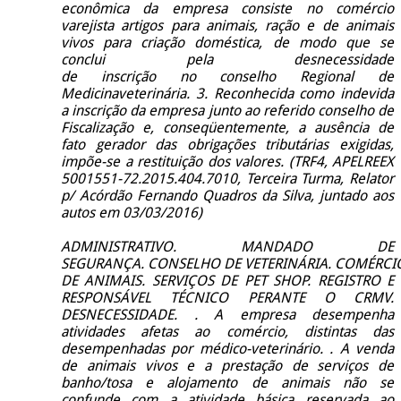
econômica da empresa consiste no comércio
varejista artigos para animais, ração e de animais
vivos para criação doméstica, de modo que se
conclui pela desnecessidade
de inscrição no conselho Regional de
Medicinaveterinária. 3. Reconhecida como indevida
a inscrição da empresa junto ao referido conselho
de
Fiscalização e, conseqüentemente, a ausência de
fato gerador das obrigações tributárias exigidas,
impõe-se a restituição dos valores. (TRF4, APELREEX
5001551-72.2015.404.7010, Terceira Turma, Relator
p/ Acórdão Fernando Quadros da Silva, juntado aos
autos em 03/03/2016)
ADMINISTRATIVO. MANDADO DE
SEGURANÇA.
CONSELHO DE VETERINÁRIA. COMÉRCI
DE ANIMAIS. SERVIÇOS DE PET SHOP. REGISTRO E
RESPONSÁVEL TÉCNICO PERANTE O CRMV.
DESNECESSIDADE. . A empresa desempenha
atividades afetas ao comércio, distintas das
desempenhadas por médico-veterinário. . A venda
de animais vivos e a prestação de serviços de
banho/tosa e alojamento de animais não se
confunde com a atividade básica reservada ao