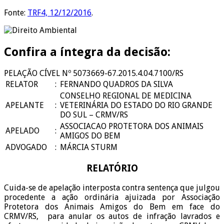
Fonte:
TRF4, 12/12/2016
.
Confira a íntegra da decisão:
PELAÇÃO CÍVEL Nº 5073669-67.2015.4.04.7100/RS
RELATOR
:
FERNANDO QUADROS DA SILVA
CONSELHO REGIONAL DE MEDICINA
APELANTE
:
VETERINÁRIA DO ESTADO DO RIO GRANDE
DO SUL – CRMV/RS
ASSOCIACAO PROTETORA DOS ANIMAIS
APELADO
:
AMIGOS DO BEM
ADVOGADO
:
MÁRCIA STURM
RELATÓRIO
Cuida-se de apelação interposta contra sentença que julgou
procedente a ação ordinária ajuizada por Associação
Protetora dos Animais Amigos do Bem em face do
CRMV/RS, para anular os autos de infração lavrados e