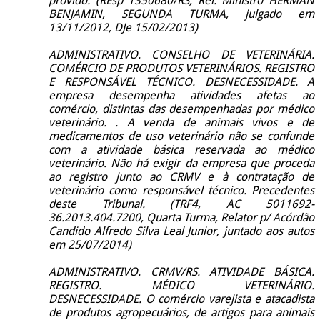
provido. (REsp 1350680/RS, Rel. Ministro HERMAN
BENJAMIN, SEGUNDA TURMA, julgado em
13/11/2012, DJe 15/02/2013)
ADMINISTRATIVO. CONSELHO DE
VETERINÁRIA.
COMÉRCIO DE PRODUTOS VETERINÁRIOS. REGISTRO
E RESPONSÁVEL TÉCNICO. DESNECESSIDADE. A
empresa desempenha atividades afetas ao
comércio, distintas das desempenhadas por médico
veterinário. . A venda de animais vivos e de
medicamentos de uso veterinário não se confunde
com a atividade básica reservada ao médico
veterinário. Não há exigir da empresa que proceda
ao registro junto ao CRMV e à contratação de
veterinário como responsável técnico. Precedentes
deste Tribunal. (TRF4, AC 5011692-
36.2013.404.7200, Quarta Turma, Relator p/ Acórdão
Candido Alfredo Silva Leal Junior, juntado aos autos
em 25/07/2014)
ADMINISTRATIVO. CRMV/RS. ATIVIDADE BÁSICA.
REGISTRO. MÉDICO VETERINÁRIO.
DESNECESSIDADE. O comércio varejista e atacadista
de produtos agropecuários, de artigos para animais