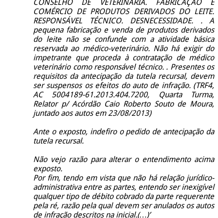
CONSELHO DE VETERINÁRIA. FABRICAÇÃO E
COMÉRCIO DE PRODUTOS DERIVADOS DO LEITE.
RESPONSÁVEL TÉCNICO. DESNECESSIDADE. . A
pequena fabricação e venda de produtos derivados
do leite não se confunde com a atividade básica
reservada ao médico-veterinário. Não há exigir do
impetrante que proceda à contratação de médico
veterinário como responsável técnico. . Presentes os
requisitos da antecipação da tutela recursal, devem
ser suspensos os efeitos do auto de infração. (TRF4,
AC 5004189-61.2013.404.7200, Quarta Turma,
Relator p/ Acórdão Caio Roberto Souto de Moura,
juntado aos autos em 23/08/2013)
Ante o exposto, indefiro o pedido de antecipação da
tutela recursal.
Não vejo razão para alterar o entendimento acima
exposto.
Por fim, tendo em vista que não há relação jurídico-
administrativa entre as partes, entendo ser inexigível
qualquer tipo de débito cobrado da parte requerente
pela ré, razão pela qual devem ser anulados os autos
de infração descritos na inicial.(…)’