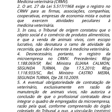
Medicina veterinária (CRMV).
2. O art. 27 da Lei 5.517/1968 exige o registro no
CRMV para as firmas, associações, companhias,
cooperativas, empresas de economia mista e outras
que exercem atividades peculiares à
medicina veterinária.
3. In casu, o Tribunal de origem constatou que o
objeto social é o comércio de produtos alimentícios,
e que a venda de animais vivos, com escopo
lucrativo, não desnatura o ramo de atividade da
recorrida, que não é inerente à medicina veterinária.
4. Desnecessário, portanto, o registro da
microempresa no CRMV. Precedentes: REsp
1.188.069/SP, Rel. Ministra ELIANA CALMON,
SEGUNDA TURMA, DJe 17.5.2010; REsp
1.118.933/SC, Rel. Ministro CASTRO MEIRA,
SEGUNDA TURMA, DJe 28.10.2009.
5. A eventual obrigatoriedade de contratação de
veterinário, exclusivamente em razão da
manutenção de animais vivos, não autoriza a
conclusão de que o profissional contratado deva
integrar o quadro de empregados da microempresa,
razão pela qual, conforme compreensão do órgão
colegiado do Tribunal a quo, a vinculação (registro)