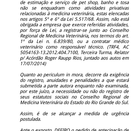
de estimação e serviço de pet shop, banho e tosa
não se enquadram como atividades privativas
relacionadas à medicina
veterinária
,
estas elencadas
nos artigos 5º e 6º da Lei 5.517/68. Assim, não está
obrigada a empresa que exerce referidas atividades,
por força de Lei, a registrar-se junto ao Conselho
Regional de Medicina
Veterinária
,
nos termos do art.
1º da Lei n. 6.839/80, ou a contratar médico
veterinário como responsável técnico. (TRF4, AC
5054163-13.2012.404.7100, Terceira Turma, Relator
p/ Acórdão Roger Raupp Rios, juntado aos autos em
17/07/2014)
Quanto ao periculum in mora, decorre da exigência
do registro, anuidades e penalidades a que estará
submetida a parte autora enquanto não examinada,
por este juízo, a necessidade ou não do registro de
seus estatutos sociais no
Conselho Regional de
Medicina Veterinária
do Estado do Rio Grande do Sul.
Assim, é de se alcançar a medida de urgência
postulada.
Ante o exposto, DEFIRO o pedido de antecipação de