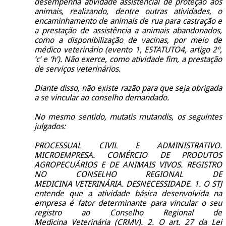
desempenha atividade assistencial de proteção aos
animais, realizando, dentre outras atividades, o
encaminhamento de animais de rua para castração e
a prestação de assistência a animais abandonados,
como a disponibilização de vacinas, por meio de
médico veterinário (evento 1, ESTATUTO4, artigo 2º,
‘c’ e ‘h’). Não exerce, como atividade fim, a prestação
de serviços veterinários.
Diante disso, não existe razão para que seja obrigada
a se vincular ao conselho demandado.
No mesmo sentido, mutatis mutandis, os seguintes
julgados:
PROCESSUAL CIVIL E ADMINISTRATIVO.
MICROEMPRESA. COMÉRCIO DE PRODUTOS
AGROPECUÁRIOS E DE ANIMAIS VIVOS. REGISTRO
NO CONSELHO REGIONAL DE
MEDICINA
VETERINÁRIA. DESNECESSIDADE. 1. O STJ
entende que a atividade básica desenvolvida na
empresa é fator determinante para vincular o seu
registro ao Conselho Regional de
Medicina
Veterinária
(CRMV). 2. O art. 27 da Lei