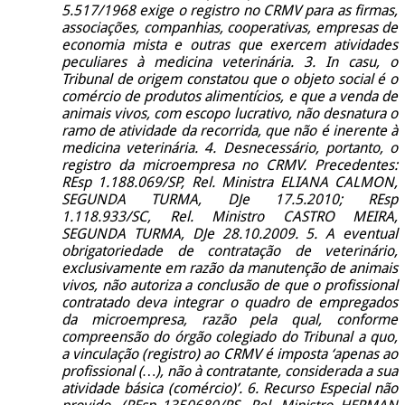
5.517/1968 exige o registro no CRMV para as firmas,
associações, companhias, cooperativas, empresas de
economia mista e outras que exercem atividades
peculiares à medicina
veterinária.
3. In casu, o
Tribunal de origem constatou que o objeto social é o
comércio de produtos alimentícios, e que a venda de
animais vivos, com escopo lucrativo, não desnatura o
ramo de atividade da recorrida, que não é inerente à
medicina
veterinária. 4. Desnecessário, portanto, o
registro da microempresa no CRMV. Precedentes:
REsp 1.188.069/SP, Rel. Ministra ELIANA CALMON,
SEGUNDA TURMA, DJe 17.5.2010; REsp
1.118.933/SC, Rel. Ministro CASTRO MEIRA,
SEGUNDA TURMA, DJe 28.10.2009. 5. A eventual
obrigatoriedade de contratação de veterinário,
exclusivamente em razão da manutenção de animais
vivos, não autoriza a conclusão de que o profissional
contratado deva integrar o quadro de empregados
da microempresa, razão pela qual, conforme
compreensão do órgão colegiado do Tribunal a quo,
a vinculação (registro) ao CRMV é imposta ‘apenas ao
profissional (…), não à contratante, considerada a sua
atividade básica (comércio)’. 6. Recurso Especial não