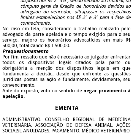
disposto nos §§ 2º a 6º, sendo vedado ao tribunal, no
cômputo geral da fixação de honorários
devidos ao
advogado do vencedor, ultrapassar os respectivos
limites estabelecidos nos §§ 2º e 3º para a fase de
conhecimento.
No caso em tela, considerando o trabalho realizado pelo
advogado da parte apelada e o tempo exigido para o seu
serviço, majoro os honorários
advocatícios em mais R$
500,00, totalizando R$ 1.500,00.
Prequestionamento
Por fim, ressalto que não é necessário ao julgador enfrentar
todos os dispositivos legais citados pela parte ou
obrigatória a menção dos dispositivos legais em que
fundamenta a decisão, desde que enfrente as questões
jurídicas postas na ação e fundamente, devidamente, seu
convencimento.
Ante do exposto, voto no sentido de
negar provimento à
apelação.
EMENTA
ADMINISTRATIVO. CONSELHO REGIONAL DE MEDICINA
VETERINÁRIA. ASSOCIAÇÃO DE DEFESA ANIMAL. AÇÕES
SOCIAISL ANUIDADES. PAGAMENTO. MÉDICO VETERINÁRIO.