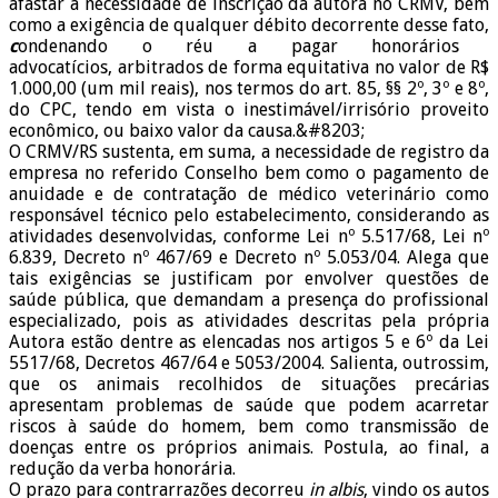
afastar a necessidade de inscrição da autora no CRMV, bem
como a exigência de qualquer débito decorrente desse fato,
c
ondenando o réu a pagar honorários
advocatícios, arbitrados de forma equitativa no valor de R$
1.000,00 (um mil reais), nos termos do art. 85, §§ 2º, 3º e 8º,
do CPC, tendo em vista o inestimável/irrisório proveito
econômico, ou baixo valor da causa.&#8203;
O CRMV/RS sustenta, em suma, a necessidade de registro da
empresa no referido Conselho bem como o pagamento de
anuidade e de contratação de médico veterinário como
responsável técnico pelo estabelecimento, considerando as
atividades desenvolvidas, conforme Lei nº 5.517/68, Lei nº
6.839, Decreto nº 467/69 e Decreto nº 5.053/04. Alega que
tais exigências se justificam por envolver questões de
saúde pública, que demandam a presença do profissional
especializado, pois as atividades descritas pela própria
Autora estão dentre as elencadas nos artigos 5 e 6º da Lei
5517/68, Decretos 467/64 e 5053/2004. Salienta, outrossim,
que os animais recolhidos de situações precárias
apresentam problemas de saúde que podem acarretar
riscos à saúde do homem, bem como transmissão de
doenças entre os próprios animais. Postula, ao final, a
redução da verba honorária.
O prazo para contrarrazões decorreu
in albis
, vindo os autos