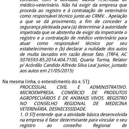
médico-veterinário. Não há exigir da empresa que
proceda ao registro e à contratação de veterinário
como responsável técnico junto ao CRMV. . Apelação
a que se dá provimento, a fim de conceder a
segurança pleiteada para (a) determinar à autoridade
impetrada que se abstenha de exigir da impetrante o
registro e a contratação de médico veterinário para
atuar como responsável técnico por seu
estabelecimento e (b) declarar a nulidade dos autos
de multa lavrados em razão desse fato. (TRF4, AC
5076593-85.2014.404.7100, Quarta Turma, Relator
p/ Acórdão Candido Alfredo Silva Leal Junior, juntado
aos autos em 21/05/2015)
Na mesma linha, o entendimento do e. STJ:
PROCESSUAL CIVIL E ADMINISTRATIVO.
MICROEMPRESA. COMÉRCIO DE PRODUTOS
AGROPECUÁRIOS E DE ANIMAIS VIVOS. REGISTRO
NO
CONSELHO REGIONAL DE MEDICINA
VETERINÁRIA. DESNECESSIDADE.
1. O STJ entende que a atividade básica desenvolvida
na empresa é fator determinante para vincular o seu
registro ao conselho Regional de