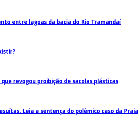
nto entre lagoas da bacia do Rio Tramandaí
istir?
 que revogou proibição de sacolas plásticas
esuítas. Leia a sentença do polêmico caso da Prai