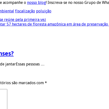
e acompanhe o
nosso blog
! Inscreva-se no nosso Grupo de Wh
mbiental
fiscalização
poluição
se reúne pela primeira vez
r 57 hectares de floresta amazônica em área de preservação
nses?
a de jantarEssas pessoas …
tórios são marcados com
*