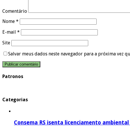
Comentário
Nome
*
E-mail
*
Site
Salvar meus dados neste navegador para a próxima vez q
Patronos
Categorias
Consema RS isenta licenciamento ambiental p