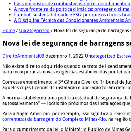
Cães em postos de combustíveis: entre o acolhimento i
A nova fronteira da política climática: proteger o clima
Futebol, sustentabilidade e ESG: por que os clubes bra
A Disciplina Técnica das Condicionantes Ambientais: Aná
Home
/
Uncategorized
/
Nova lei de segurança de barragens s
Nova lei de segurança de barragens se
DireitoAmbiental03
dezembro 1, 2022
Uncategorized
Escrev
Não existe direito adquirido quando se trata de licenciament
para incorporar as novas exigências estabelecidas por lei pa
Com esse entendimento, a 3ª Câmara Cível do Tribunal de Jus
àqueles cujas licenças de instalação e operação foram deferi
A norma estabeleceu uma política estadual de segurança d
autossalvamento” — locais tão próximos das instalações qu
Para a Anglo American, por exemplo, isso significa o reasse
correnteza) da barragem do Complexo Minas-Rio
, na região
Para o cumprimento da lei, o Ministério Público de Minas Ger