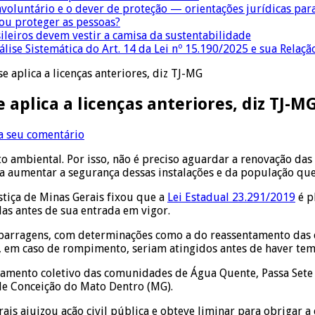
nvoluntário e o dever de proteção — orientações jurídicas pa
 ou proteger as pessoas?
sileiros devem vestir a camisa da sustentabilidade
lise Sistemática do Art. 14 da Lei nº 15.190/2025 e sua Relaçã
e aplica a licenças anteriores, diz TJ-MG
 aplica a licenças anteriores, diz TJ-M
a seu comentário
o ambiental. Por isso, não é preciso aguardar a renovação das
ra aumentar a segurança dessas instalações e da população que
tiça de Minas Gerais fixou que a
Lei Estadual 23.291/2019
é p
das antes de sua entrada em vigor.
e barragens, com determinações como a do reassentamento da
e, em caso de rompimento, seriam atingidos antes de haver t
ntamento coletivo das comunidades de Água Quente, Passa Sete 
 de Conceição do Mato Dentro (MG).
ais ajuizou ação civil pública e obteve liminar para obrigar 