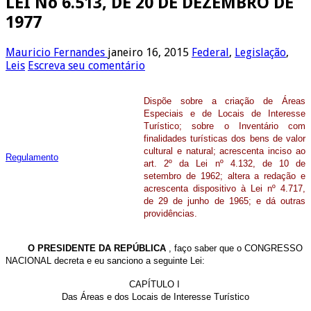
LEI No 6.513, DE 20 DE DEZEMBRO DE
1977
Mauricio Fernandes
janeiro 16, 2015
Federal
,
Legislação
,
Leis
Escreva seu comentário
Dispõe sobre a criação de Áreas
Especiais e de Locais de Interesse
Turístico; sobre o Inventário com
finalidades turísticas dos bens de valor
cultural e natural; acrescenta inciso ao
Regulamento
art. 2º da Lei nº 4.132, de 10 de
setembro de 1962; altera a redação e
acrescenta dispositivo à Lei nº 4.717,
de 29 de junho de 1965; e dá outras
providências.
O PRESIDENTE DA REPÚBLICA
, faço saber que o CONGRESSO
NACIONAL decreta e eu sanciono a seguinte Lei:
CAPÍTULO I
Das Áreas e dos Locais de Interesse Turístico