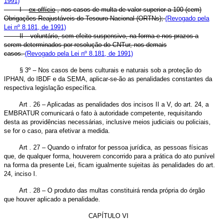
1991)
I –
ex-offício
, nos casos de multa de valor superior a 100 (cem)
Obrigações Reajustáveis do Tesouro Nacional (ORTNs);
(Revogado pela
Lei nº 8.181, de 1991)
Il – voluntário, sem efeito suspensivo, na forma e nos prazos a
serem determinados por resolução do CNTur, nos demais
casos.
(Revogado pela Lei nº 8.181, de 1991)
§ 3º – Nos casos de bens culturais e naturais sob a proteção do
IPHAN, do IBDF e da SEMA, aplicar-se-ão as penalidades constantes da
respectiva legislação específica.
Art . 26 – Aplicadas as penalidades dos incisos II a V, do art. 24, a
EMBRATUR comunicará o fato à autoridade competente, requisitando
desta as providências necessárias, inclusive meios judiciais ou policiais,
se for o caso, para efetivar a medida.
Art . 27 – Quando o infrator for pessoa jurídica, as pessoas físicas
que, de qualquer forma, houverem concorrido para a prática do ato punível
na forma da presente Lei, ficam igualmente sujeitas às penalidades do art.
24, inciso I.
Art . 28 – O produto das multas constituirá renda própria do órgão
que houver aplicado a penalidade.
CAPÍTULO VI