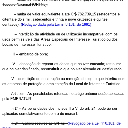
Tesouro Nacional (ORTNs);
I – multa de valor equivalente a até Cr$ 782.739,15 (setecentos e
oitenta e dois mil, setecentos e trinta e nove cruzeiros e quinze
centavos);
(Redação dada pela Lei nº 8.181, de 1991)
Il – interdição de atividade ou de utilização incompatível com os
usos permissíveis das Áreas Especiais de Interesse Turístico ou dos
Locais de Interesse Turístico;
III – embargo de obra;
IV – obrigação de reparar os danos que houver causado; restaurar
que houver danificado, reconstituir o que houver alterado ou desfigurado;
V – demolição de construção ou remoção de objeto que interfira com
os entornos de proteção e ambientação do Local de Interesse Turístico.
Art . 25 – As penalidades referidas no artigo anterior serão aplicadas
pela EMBRATUR.
§ 1º – As penalidades dos incisos II a V, do art. 24, poderão ser
aplicadas cumulativamente com a do inciso I.
§ 2º – Caberá recurso ao CNTur:
(Revogado pela Lei nº 8.181, de