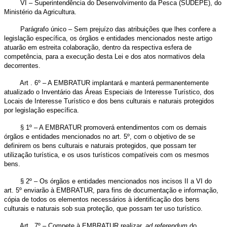
VI – Superintendência do Desenvolvimento da Pesca (SUDEPE), do
Ministério da Agricultura.
Parágrafo único – Sem prejuízo das atribuições que lhes confere a
legislação específica, os órgãos e entidades mencionados neste artigo
atuarão em estreita colaboração, dentro da respectiva esfera de
competência, para a execução desta Lei e dos atos normativos dela
decorrentes.
Art . 6º – A EMBRATUR implantará e manterá permanentemente
atualizado o Inventário das Áreas Especiais de Interesse Turístico, dos
Locais de Interesse Turístico e dos bens culturais e naturais protegidos
por legislação específica.
§ 1º – A EMBRATUR promoverá entendimentos com os demais
órgãos e entidades mencionados no art. 5º, com o objetivo de se
definirem os bens culturais e naturais protegidos, que possam ter
utilização turística, e os usos turísticos compatíveis com os mesmos
bens.
§ 2º – Os órgãos e entidades mencionados nos incisos II a VI do
art. 5º enviarão à EMBRATUR, para fins de documentação e informação,
cópia de todos os elementos necessários à identificação dos bens
culturais e naturais sob sua proteção, que possam ter uso turístico.
Art . 7º – Compete à EMBRATUR realizar,
ad
referendum
do