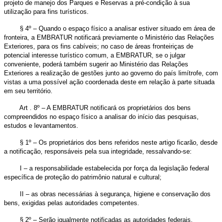
projeto de manejo dos Parques e Reservas a pré-condição à sua
utilização para fins turísticos.
§ 4º – Quando o espaço físico a analisar estiver situado em área de
fronteira, a EMBRATUR notificará previamente o Ministério das Relações
Exteriores, para os fins cabíveis; no caso de áreas fronteiriças de
potencial interesse turístico comum, a EMBRATUR, se o julgar
conveniente, poderá também sugerir ao Ministério das Relações
Exteriores a realização de gestões junto ao governo do país limítrofe, com
vistas a uma possível ação coordenada deste em relação à parte situada
em seu território.
Art . 8º – A EMBRATUR notificará os proprietários dos bens
compreendidos no espaço físico a analisar do início das pesquisas,
estudos e levantamentos.
§ 1º – Os proprietários dos bens referidos neste artigo ficarão, desde
a notificação, responsáveis pela sua integridade, ressalvando-se:
I – a responsabilidade estabelecida por força da legislação federal
específica de proteção do patrimônio natural e cultural;
II – as obras necessárias à segurança, higiene e conservação dos
bens, exigidas pelas autoridades competentes.
§ 2º – Serão igualmente notificadas as autoridades federais,