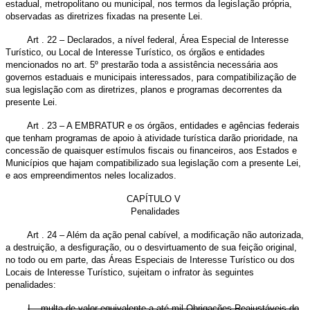
estadual, metropolitano ou municipal, nos termos da IegisIação própria,
observadas as diretrizes fixadas na presente Lei.
Art . 22 – Declarados, a nível federal, Área Especial de Interesse
Turístico, ou Local de Interesse Turístico, os órgãos e entidades
mencionados no art. 5º prestarão toda a assistência necessária aos
governos estaduais e municipais interessados, para compatibilização de
sua legislação com as diretrizes, planos e programas decorrentes da
presente Lei.
Art . 23 – A EMBRATUR e os órgãos, entidades e agências federais
que tenham programas de apoio à atividade turística darão prioridade, na
concessão de quaisquer estímulos fiscais ou financeiros, aos Estados e
Municípios que hajam compatibilizado sua legislação com a presente Lei,
e aos empreendimentos neles localizados.
CAPÍTULO V
Penalidades
Art . 24 – Além da ação penal cabível, a modificação não autorizada,
a destruição, a desfiguração, ou o desvirtuamento de sua feição original,
no todo ou em parte, das Áreas Especiais de Interesse Turístico ou dos
Locais de Interesse Turístico, sujeitam o infrator às seguintes
penalidades:
I – multa de valor equivalente a até mil Obrigações Reajustáveis do