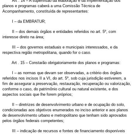
Art . 14 – A supervisão da elaboração e da implementação dos
planos e programas caberá a uma Comissão Técnica de
Acompanhamento, constituída de representantes:
I – da EMBRATUR;
II – dos demais órgãos e entidades referidos no art. 5º, com
interesse direto na área;
III – dos governos estaduais e municipais interessados, e da
respectiva região metropolitana, quando for o caso.
Art . 15 – Constarão obrigatoriamente dos planos e programas:
I – as normas que devam ser observadas, a critério dos órgãos
referidos nos incisos II a VI, do art. 5º, sob cuja jurisdição estiverem, a
fim de assegurar a preservação, restauração, recuperação ou valorização,
conforme o caso, do patrimônio cultural ou natural existente, e dos
aspectos sociais que lhe forem próprios;
II – diretrizes de desenvolvimento urbano e de ocupação do solo,
condicionadas aos objetivos enumerados no inciso anterior e aos planos
de desenvolvimento urbano e metropolitano que tenham sido aprovados
pelos órgãos federais competentes;
III – indicação de recursos e fontes de financiamento disponíveis