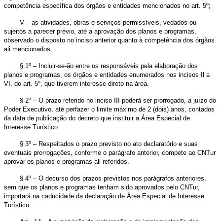
competência específica dos órgãos e entidades mencionados no art. 5º;
V – as atividades, obras e serviços permissíveis, vedados ou
sujeitos a parecer prévio, até a aprovação dos planos e programas,
observado o disposto no inciso anterior quanto à competência dos órgãos
ali mencionados.
§ 1º – Incluir-se-ão entre os responsáveis pela elaboração dos
planos e programas, os órgãos e entidades enumerados nos incisos Il a
VI, do art. 5º, que tiverem interesse direto na área.
§ 2º – O prazo referido no inciso III poderá ser prorrogado, a juízo do
Poder Executivo, até perfazer o limite máximo de 2 (dois) anos, contados
da data de publicação do decreto que instituir a Área Especial de
Interesse Turístico.
§ 3º – Respeitados o prazo previsto no ato declaratório e suas
eventuais prorrogações, conforme o parágrafo anterior, compete ao CNTur
aprovar os planos e programas ali referidos.
§ 4º – O decurso dos prazos previstos nos parágrafos anteriores,
sem que os planos e programas tenham sido aprovados pelo CNTur,
importará na caducidade da declaração de Área Especial de Interesse
Turístico.