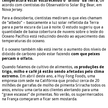
temperatura estar escurecendo o “brilho” da Terra
, de
acordo com cientistas do Observatório Solar Big Bear, em
Nova Jersey.
Para a descoberta, cientistas mediram o que eles chamam
de “albedo” – basicamente a luz solar refletida da Terra
para a parte escura da Lua à noite. O estudo sugeriu que a
quantidade de baixa cobertura de nuvens sobre o leste do
Oceano Pacífico está reduzindo devido ao aquecimento das
temperaturas do oceano.
E o oceano também não está inerte: o aumento dos níveis de
dióxido de carbono pode estar fazendo
com que peixes
percam o olfato.
Quando falamos de cultivo de alimentos, a
s produções de
trigo, milho e café já estão sendo afetadas pelo clima
extremo.
Em abril deste ano, a Huy Fong Foods, uma
empresa com sede na Califórnia que produz cerca de 20
milhões de garrafas de molho de pimenta Sriracha todos os
anos, enviou uma carta aos clientes alertando para uma
“grave escassez” de pimentas. No verão, os supermercados
na França começaram a ficar sem mostarda.