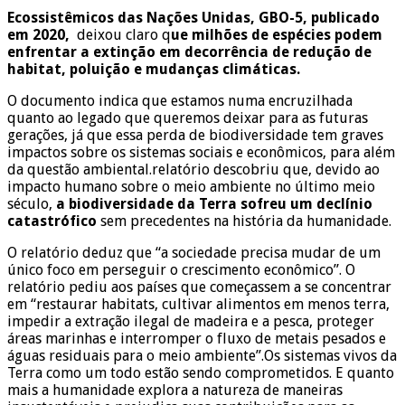
Ecossistêmicos das Nações Unidas, GBO-5, publicado
em 2020,
deixou claro q
ue milhões de espécies podem
enfrentar a extinção em decorrência de redução de
habitat, poluição e mudanças climáticas.
O documento indica que estamos numa encruzilhada
quanto ao legado que queremos deixar para as futuras
gerações, já que essa perda de biodiversidade tem graves
impactos sobre os sistemas sociais e econômicos, para além
da questão ambiental.relatório descobriu que, devido ao
impacto humano sobre o meio ambiente no último meio
século,
a biodiversidade da Terra sofreu um declínio
catastrófico
sem precedentes na história da humanidade.
O relatório deduz que “a sociedade precisa mudar de um
único foco em perseguir o crescimento econômico”. O
relatório pediu aos países que começassem a se concentrar
em “restaurar habitats, cultivar alimentos em menos terra,
impedir a extração ilegal de madeira e a pesca, proteger
áreas marinhas e interromper o fluxo de metais pesados e
águas residuais para o meio ambiente”.Os sistemas vivos da
Terra como um todo estão sendo comprometidos. E quanto
mais a humanidade explora a natureza de maneiras