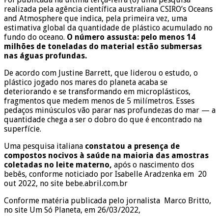
realizada pela agência científica australiana CSIRO’s Oceans
and Atmosphere que indica, pela primeira vez, uma
estimativa global da quantidade de plástico acumulado no
fundo do oceano.
O número assusta: pelo menos 14
milhões de toneladas do material estão submersas
nas águas profundas.
De acordo com Justine Barrett, que liderou o estudo, o
plástico jogado nos mares do planeta acaba se
deteriorando e se transformando em microplásticos,
fragmentos que medem menos de 5 milímetros. Esses
pedaços minúsculos vão parar nas profundezas do mar — a
quantidade chega a ser o dobro do que é encontrado na
superfície.
Uma pesquisa italiana
constatou a presença de
compostos nocivos à saúde na maioria das amostras
coletadas no leite materno,
após o nascimento dos
bebês, conforme noticiado por Isabelle Aradzenka em 20
out 2022, no site bebe.abril.com.br
Conforme matéria publicada pelo jornalista Marco Britto,
no site Um Só Planeta, em 26/03/2022,