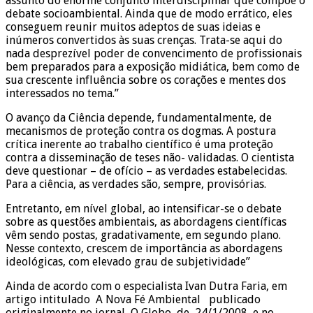
assunto do enorme conjunto interdisciplinar que compõe o
debate socioambiental. Ainda que de modo errático, eles
conseguem reunir muitos adeptos de suas ideias e
inúmeros convertidos às suas crenças. Trata-se aqui do
nada desprezível poder de convencimento de profissionais
bem preparados para a exposição midiática, bem como de
sua crescente influência sobre os corações e mentes dos
interessados no tema.”
O avanço da Ciência depende, fundamentalmente, de
mecanismos de proteção contra os dogmas. A postura
crítica inerente ao trabalho científico é uma proteção
contra a disseminação de teses não- validadas. O cientista
deve questionar – de ofício – as verdades estabelecidas.
Para a ciência, as verdades são, sempre, provisórias.
Entretanto, em nível global, ao intensificar-se o debate
sobre as questões ambientais, as abordagens científicas
vêm sendo postas, gradativamente, em segundo plano.
Nesse contexto, crescem de importância as abordagens
ideológicas, com elevado grau de subjetividade”
Ainda de acordo com o especialista Ivan Dutra Faria, em
artigo intitulado A Nova Fé Ambiental publicado
originalmente no jornal O Globo, de 24/1/2008, e no