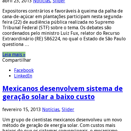
abril 23, 2013
Notícias
,
Slider
Expositores contrários e favoráveis à queima da palha de
cana-de-açúcar em plantações participam nesta segunda-
feira (22) de audiência pública realizada no Supremo
Tribunal Federal (STF) sobre o tema. Os debates são
coordenados pelo ministro Luiz Fux, relator do Recurso
Extraordinário (RE) 586224, no qual o Estado de São Paulo
questiona …
Leia mais »
Compartilhar
Facebook
LinkedIn
Mexicanos desenvolvem sistema de
geração solar a baixo custo
fevereiro 15, 2013
Notícias
,
Slider
Um grupo de cientistas mexicanos desenvolveu um novo
método de geração de energia solar. Com custos mais
baixos do que os sistemas convencionais, o mecanismo