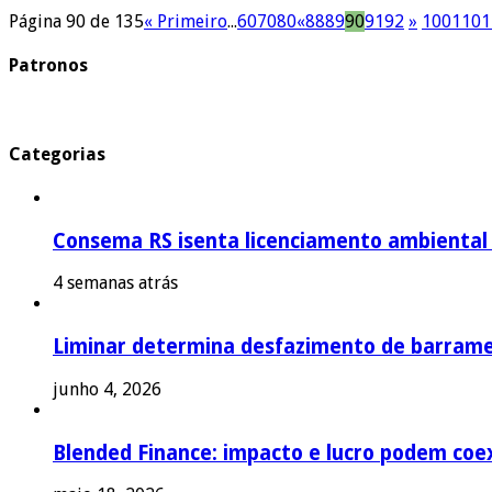
Página 90 de 135
« Primeiro
...
60
70
80
«
88
89
90
91
92
»
100
110
1
Patronos
Categorias
Consema RS isenta licenciamento ambiental p
4 semanas atrás
Liminar determina desfazimento de barrame
junho 4, 2026
Blended Finance: impacto e lucro podem coex