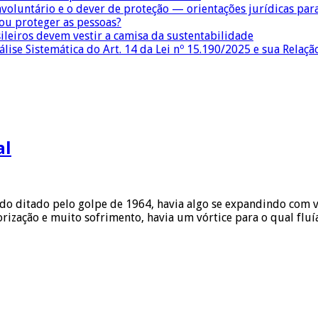
nvoluntário e o dever de proteção — orientações jurídicas pa
 ou proteger as pessoas?
sileiros devem vestir a camisa da sustentabilidade
lise Sistemática do Art. 14 da Lei nº 15.190/2025 e sua Relaçã
al
odo ditado pelo golpe de 1964, havia algo se expandindo com 
rização e muito sofrimento, havia um vórtice para o qual fl