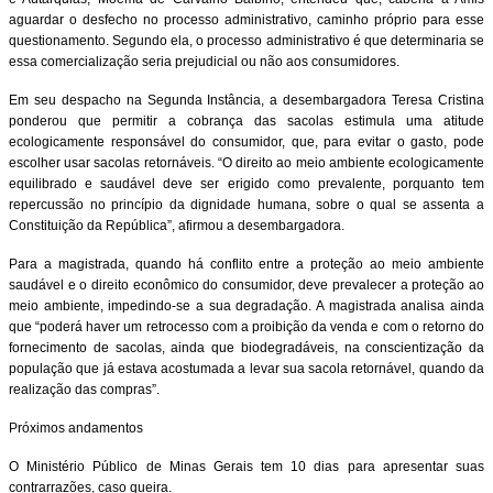
aguardar o desfecho no processo administrativo, caminho próprio para esse
questionamento. Segundo ela, o processo administrativo é que determinaria se
essa comercialização seria prejudicial ou não aos consumidores.
Em seu despacho na Segunda Instância, a desembargadora Teresa Cristina
ponderou que permitir a cobrança das sacolas estimula uma atitude
ecologicamente responsável do consumidor, que, para evitar o gasto, pode
escolher usar sacolas retornáveis. “O direito ao meio ambiente ecologicamente
equilibrado e saudável deve ser erigido como prevalente, porquanto tem
repercussão no princípio da dignidade humana, sobre o qual se assenta a
Constituição da República”, afirmou a desembargadora.
Para a magistrada, quando há conflito entre a proteção ao meio ambiente
saudável e o direito econômico do consumidor, deve prevalecer a proteção ao
meio ambiente, impedindo-se a sua degradação. A magistrada analisa ainda
que “poderá haver um retrocesso com a proibição da venda e com o retorno do
fornecimento de sacolas, ainda que biodegradáveis, na conscientização da
população que já estava acostumada a levar sua sacola retornável, quando da
realização das compras”.
Próximos andamentos
O Ministério Público de Minas Gerais tem 10 dias para apresentar suas
contrarrazões, caso queira.