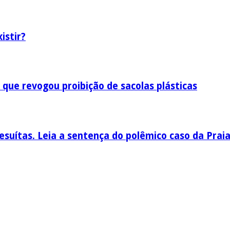
istir?
 que revogou proibição de sacolas plásticas
esuítas. Leia a sentença do polêmico caso da Prai