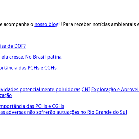
e acompanhe o
nosso blog
! ! Para receber notícias ambientais 
isa de DOF?
la cresce. No Brasil patina.
portância das PCHs e CGHs
ividades potencialmente poluidoras
CNI
Exploração e Aprove
ização
 importância das PCHs e CGHs
as adversas não sofrerão autuações no Rio Grande do Sul