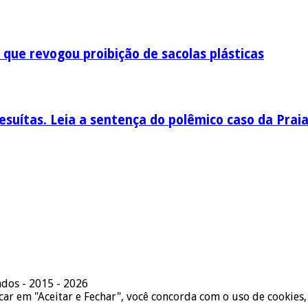
 que revogou proibição de sacolas plásticas
esuítas. Leia a sentença do polêmico caso da Prai
ados - 2015 - 2026
icar em "Aceitar e Fechar", você concorda com o uso de cookies,