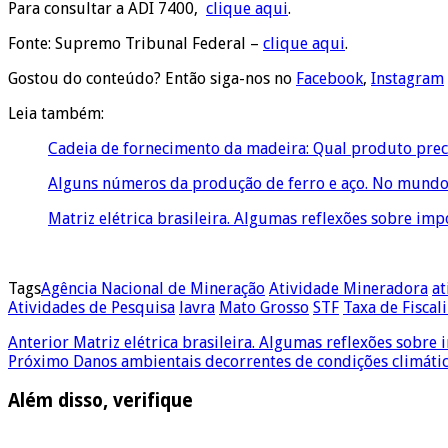
Para consultar a ADI 7400,
clique aqui
.
Fonte: Supremo Tribunal Federal –
clique aqui
.
Gostou do conteúdo? Então siga-nos no
Facebook
,
Instagram
Leia também:
Cadeia de fornecimento da madeira: Qual produto prec
Alguns números da produção de ferro e aço. No mundo e
Matriz elétrica brasileira. Algumas reflexões sobre im
Tags
Agência Nacional de Mineração
Atividade Mineradora
at
Atividades de Pesquisa
lavra
Mato Grosso
STF
Taxa de Fiscal
Anterior
Matriz elétrica brasileira. Algumas reflexões sobre
Próximo
Danos ambientais decorrentes de condições climátic
Além disso, verifique