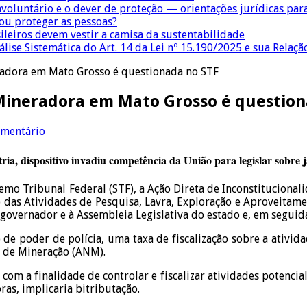
nvoluntário e o dever de proteção — orientações jurídicas pa
 ou proteger as pessoas?
sileiros devem vestir a camisa da sustentabilidade
lise Sistemática do Art. 14 da Lei nº 15.190/2025 e sua Relaçã
eradora em Mato Grosso é questionada no STF
 Mineradora em Mato Grosso é questio
omentário
a, dispositivo invadiu competência da União para legislar sobre j
remo Tribunal Federal (STF), a Ação Direta de Inconstituciona
 das Atividades de Pesquisa, Lavra, Exploração e Aproveitame
 governador e à Assembleia Legislativa do estado e, em seguid
de poder de polícia, uma taxa de fiscalização sobre a ativida
l de Mineração (ANM).
om a finalidade de controlar e fiscalizar atividades potencia
ras, implicaria bitributação.