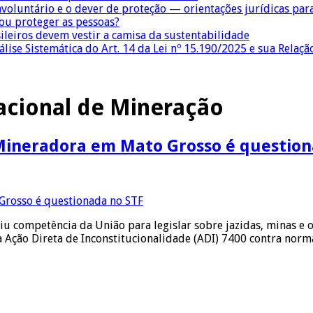
nvoluntário e o dever de proteção — orientações jurídicas pa
 ou proteger as pessoas?
sileiros devem vestir a camisa da sustentabilidade
lise Sistemática do Art. 14 da Lei nº 15.190/2025 e sua Relaçã
acional de Mineração
 Mineradora em Mato Grosso é questio
diu competência da União para legislar sobre jazidas, minas e
 a Ação Direta de Inconstitucionalidade (ADI) 7400 contra nor