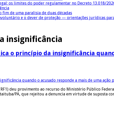
egal: os limites do poder regulamentar no Decreto 13.018/202
ência
 fim de uma paralisia de duas décadas
nvoluntário e o dever de proteção — orientações jurídicas pa
a insignificância
ica o princípio da insignificância qu
TRF1) deu provimento ao recurso do Ministério Público Feder
e Itaituba/PA, que rejeitou a denuncia em virtude de suposta 