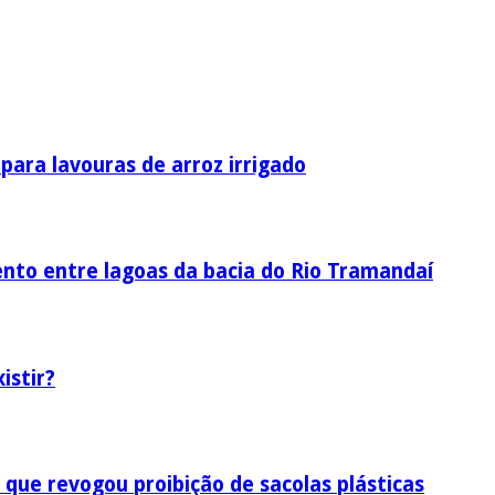
ara lavouras de arroz irrigado
nto entre lagoas da bacia do Rio Tramandaí
istir?
 que revogou proibição de sacolas plásticas