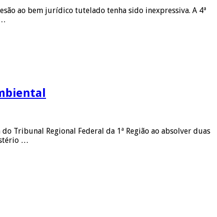
lesão ao bem jurídico tutelado tenha sido inexpressiva. A 4ª
 …
mbiental
a do Tribunal Regional Federal da 1ª Região ao absolver duas
stério …