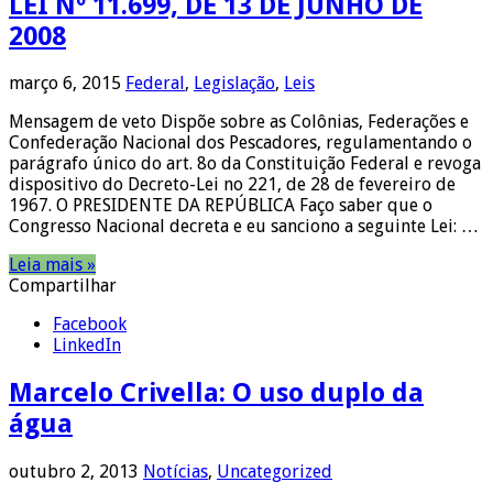
LEI Nº 11.699, DE 13 DE JUNHO DE
2008
março 6, 2015
Federal
,
Legislação
,
Leis
Mensagem de veto Dispõe sobre as Colônias, Federações e
Confederação Nacional dos Pescadores, regulamentando o
parágrafo único do art. 8o da Constituição Federal e revoga
dispositivo do Decreto-Lei no 221, de 28 de fevereiro de
1967. O PRESIDENTE DA REPÚBLICA Faço saber que o
Congresso Nacional decreta e eu sanciono a seguinte Lei: …
Leia mais »
Compartilhar
Facebook
LinkedIn
Marcelo Crivella: O uso duplo da
água
outubro 2, 2013
Notícias
,
Uncategorized