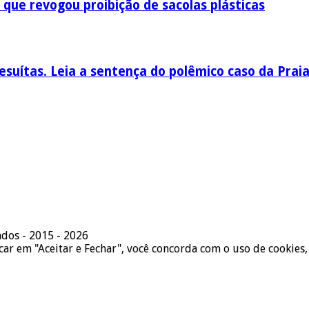
 que revogou proibição de sacolas plásticas
esuítas. Leia a sentença do polêmico caso da Prai
ados - 2015 - 2026
icar em "Aceitar e Fechar", você concorda com o uso de cookies,