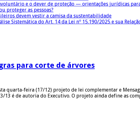
nvoluntário e o dever de proteção — orientações jurídicas pa
 ou proteger as pessoas?
sileiros devem vestir a camisa da sustentabilidade
lise Sistemática do Art. 14 da Lei nº 15.190/2025 e sua Relaçã
gras para corte de árvores
ta quarta-feira (17/12) projeto de lei complementar e Mensa
013/13 é de autoria do Executivo. O projeto ainda define as c