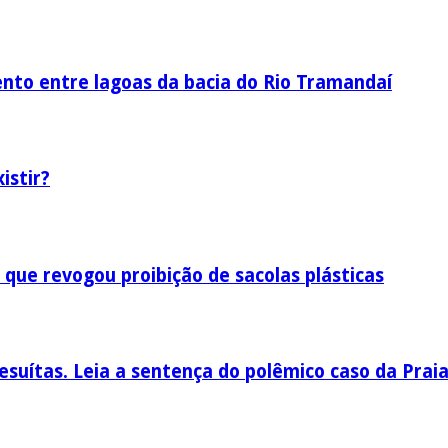
nto entre lagoas da bacia do Rio Tramandaí
istir?
 que revogou proibição de sacolas plásticas
esuítas. Leia a sentença do polêmico caso da Prai