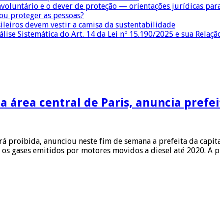
nvoluntário e o dever de proteção — orientações jurídicas pa
 ou proteger as pessoas?
sileiros devem vestir a camisa da sustentabilidade
lise Sistemática do Art. 14 da Lei nº 15.190/2025 e sua Relaçã
a área central de Paris, anuncia prefei
erá proibida, anunciou neste fim de semana a prefeita da capit
 os gases emitidos por motores movidos a diesel até 2020. A 