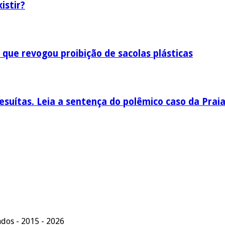
istir?
 que revogou proibição de sacolas plásticas
esuítas. Leia a sentença do polêmico caso da Prai
ados - 2015 - 2026