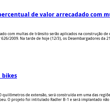
s percentual de valor arrecadado com m
o com multas de trânsito serão aplicados na construção de c
º 626/2009. Na tarde de hoje (12/3), os Desembargadores da 
 bikes
 60 quilômetros de extensão, será construída em uma das regi
peu. O projeto foi intitulado Radler B-1 e será implantado nã