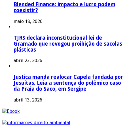
Blended Finance: impacto e lucro podem
coexistir?
maio 18, 2026
TJRS declara inconstitucional lei de
Gramado que revogou proibição de sacolas
plásticas
abril 23, 2026
Justiça manda realocar Capela fundada por
Jesuítas. Leia a sentença do polêmico caso
da Praia do Saco, em Sergipe
abril 13, 2026