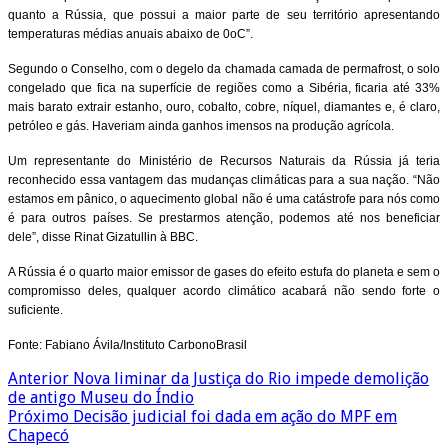
quanto a Rússia, que possui a maior parte de seu território apresentando
temperaturas médias anuais abaixo de 0oC”.
Segundo o Conselho, com o degelo da chamada camada de permafrost, o solo
congelado que fica na superfície de regiões como a Sibéria, ficaria até 33%
mais barato extrair estanho, ouro, cobalto, cobre, níquel, diamantes e, é claro,
petróleo e gás. Haveriam ainda ganhos imensos na produção agrícola.
Um representante do Ministério de Recursos Naturais da Rússia já teria
reconhecido essa vantagem das mudanças climáticas para a sua nação. “Não
estamos em pânico, o aquecimento global não é uma catástrofe para nós como
é para outros países. Se prestarmos atenção, podemos até nos beneficiar
dele”, disse Rinat Gizatullin à BBC.
A Rússia é o quarto maior emissor de gases do efeito estufa do planeta e sem o
compromisso deles, qualquer acordo climático acabará não sendo forte o
suficiente.
Fonte: Fabiano Ávila/Instituto CarbonoBrasil
Anterior
Nova liminar da Justiça do Rio impede demolição
de antigo Museu do Índio
Próximo
Decisão judicial foi dada em ação do MPF em
Chapecó