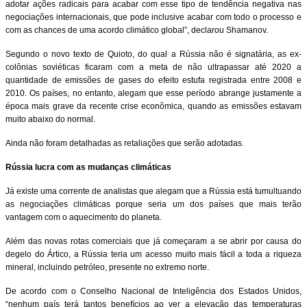
adotar ações radicais para acabar com esse tipo de tendência negativa nas
negociações internacionais, que pode inclusive acabar com todo o processo e
com as chances de uma acordo climático global”, declarou Shamanov.
Segundo o novo texto de Quioto, do qual a Rússia não é signatária, as ex-
colônias soviéticas ficaram com a meta de não ultrapassar até 2020 a
quantidade de emissões de gases do efeito estufa registrada entre 2008 e
2010. Os países, no entanto, alegam que esse período abrange justamente a
época mais grave da recente crise econômica, quando as emissões estavam
muito abaixo do normal.
Ainda não foram detalhadas as retaliações que serão adotadas.
Rússia lucra com as mudanças climáticas
Já existe uma corrente de analistas que alegam que a Rússia está tumultuando
as negociações climáticas porque seria um dos países que mais terão
vantagem com o aquecimento do planeta.
Além das novas rotas comerciais que já começaram a se abrir por causa do
degelo do Ártico, a Rússia teria um acesso muito mais fácil a toda a riqueza
mineral, incluindo petróleo, presente no extremo norte.
De acordo com o Conselho Nacional de Inteligência dos Estados Unidos,
“nenhum país terá tantos benefícios ao ver a elevação das temperaturas