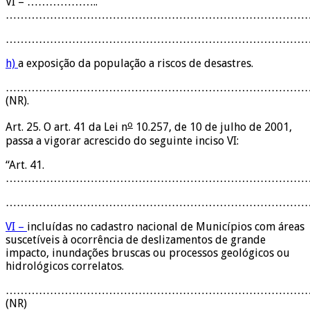
VI – ………………..
…………………………………………………………………………
…………………………………………………………………………
h)
a exposição da população a riscos de desastres.
…………………………………………………………………………
(NR).
o
Art. 25. O art. 41 da Lei n
10.257, de 10 de julho de 2001,
passa a vigorar acrescido do seguinte inciso VI:
“Art. 41.
………………………………………………………………………
………………………………………………………………………
VI –
incluídas no cadastro nacional de Municípios com áreas
suscetíveis à ocorrência de deslizamentos de grande
impacto, inundações bruscas ou processos geológicos ou
hidrológicos correlatos.
…………………………………………………………………………
(NR)