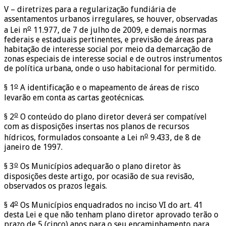
V – diretrizes para a regularização fundiária de
assentamentos urbanos irregulares, se houver, observadas
o
a Lei n
11.977, de 7 de julho de 2009, e demais normas
federais e estaduais pertinentes, e previsão de áreas para
habitação de interesse social por meio da demarcação de
zonas especiais de interesse social e de outros instrumentos
de política urbana, onde o uso habitacional for permitido.
o
§ 1
A identificação e o mapeamento de áreas de risco
levarão em conta as cartas geotécnicas.
o
§ 2
O conteúdo do plano diretor deverá ser compatível
com as disposições insertas nos planos de recursos
o
hídricos, formulados consoante a Lei n
9.433, de 8 de
janeiro de 1997.
o
§ 3
Os Municípios adequarão o plano diretor às
disposições deste artigo, por ocasião de sua revisão,
observados os prazos legais.
o
§ 4
Os Municípios enquadrados no inciso VI do art. 41
desta Lei e que não tenham plano diretor aprovado terão o
prazo de 5 (cinco) anos para o seu encaminhamento para