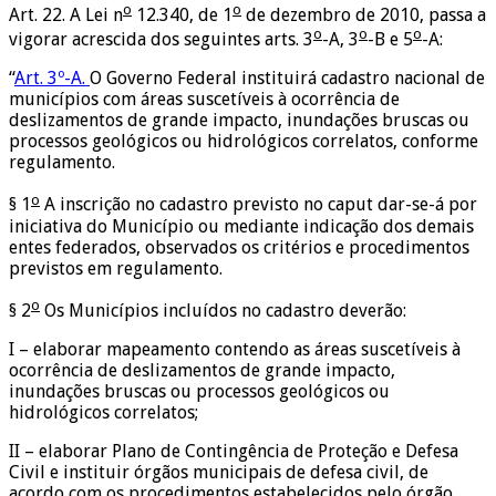
o
o
Art. 22. A Lei n
12.340, de 1
de dezembro de 2010, passa a
o
o
o
vigorar acrescida dos seguintes arts. 3
-A, 3
-B e 5
-A:
“
Art. 3º-A.
O Governo Federal instituirá cadastro nacional de
municípios com áreas suscetíveis à ocorrência de
deslizamentos de grande impacto, inundações bruscas ou
processos geológicos ou hidrológicos correlatos, conforme
regulamento.
o
§ 1
A inscrição no cadastro previsto no caput dar-se-á por
iniciativa do Município ou mediante indicação dos demais
entes federados, observados os critérios e procedimentos
previstos em regulamento.
o
§ 2
Os Municípios incluídos no cadastro deverão:
I – elaborar mapeamento contendo as áreas suscetíveis à
ocorrência de deslizamentos de grande impacto,
inundações bruscas ou processos geológicos ou
hidrológicos correlatos;
II – elaborar Plano de Contingência de Proteção e Defesa
Civil e instituir órgãos municipais de defesa civil, de
acordo com os procedimentos estabelecidos pelo órgão