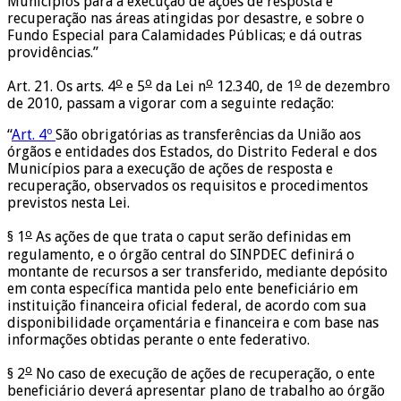
Municípios para a execução de ações de resposta e
recuperação nas áreas atingidas por desastre, e sobre o
Fundo Especial para Calamidades Públicas; e dá outras
providências.”
o
o
o
o
Art. 21. Os arts. 4
e 5
da Lei n
12.340, de 1
de dezembro
de 2010, passam a vigorar com a seguinte redação:
“
Art. 4º
São obrigatórias as transferências da União aos
órgãos e entidades dos Estados, do Distrito Federal e dos
Municípios para a execução de ações de resposta e
recuperação, observados os requisitos e procedimentos
previstos nesta Lei.
o
§ 1
As ações de que trata o caput serão definidas em
regulamento, e o órgão central do SINPDEC definirá o
montante de recursos a ser transferido, mediante depósito
em conta específica mantida pelo ente beneficiário em
instituição financeira oficial federal, de acordo com sua
disponibilidade orçamentária e financeira e com base nas
informações obtidas perante o ente federativo.
o
§ 2
No caso de execução de ações de recuperação, o ente
beneficiário deverá apresentar plano de trabalho ao órgão