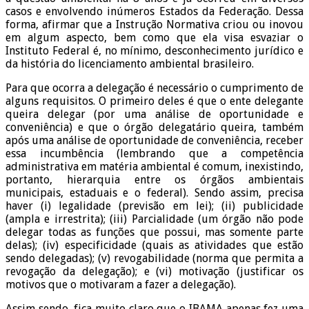
casos e envolvendo inúmeros Estados da Federação. Dessa
forma, afirmar que a Instrução Normativa criou ou inovou
em algum aspecto, bem como que ela visa esvaziar o
Instituto Federal é, no mínimo, desconhecimento jurídico e
da história do licenciamento ambiental brasileiro.
Para que ocorra a delegação é necessário o cumprimento de
alguns requisitos. O primeiro deles é que o ente delegante
queira delegar (por uma análise de oportunidade e
conveniência) e que o órgão delegatário queira, também
após uma análise de oportunidade de conveniência, receber
essa incumbência (lembrando que a competência
administrativa em matéria ambiental é comum, inexistindo,
portanto, hierarquia entre os órgãos ambientais
municipais, estaduais e o federal). Sendo assim, precisa
haver (i) legalidade (previsão em lei); (ii) publicidade
(ampla e irrestrita); (iii) Parcialidade (um órgão não pode
delegar todas as funções que possui, mas somente parte
delas); (iv) especificidade (quais as atividades que estão
sendo delegadas); (v) revogabilidade (norma que permita a
revogação da delegação); e (vi) motivação (justificar os
motivos que o motivaram a fazer a delegação).
Assim sendo, fica muito claro que o IBAMA apenas fez uma