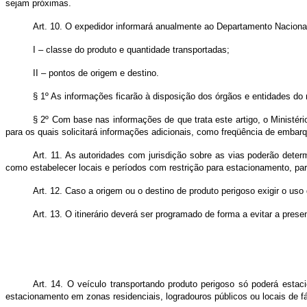
sejam próximas.
Art. 10. O expedidor informará anualmente ao Departamento Naciona
I – classe do produto e quantidade transportadas;
II – pontos de origem e destino.
§ 1º As informações ficarão à disposição dos órgãos e entidades do 
§ 2º Com base nas informações de que trata este artigo, o Ministér
para os quais solicitará informações adicionais, como freqüência de embarqu
Art. 11. As autoridades com jurisdição sobre as vias poderão determ
como estabelecer locais e períodos com restrição para estacionamento, pa
Art. 12. Caso a origem ou o destino de produto perigoso exigir o uso
Art. 13. O itinerário deverá ser programado de forma a evitar a prese
Art. 14. O veículo transportando produto perigoso só poderá estac
estacionamento em zonas residenciais, logradouros públicos ou locais de 