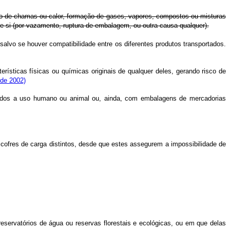
nto de chamas ou calor, formação de gases, vapores, compostos ou misturas
re si (por vazamento, ruptura de embalagem, ou outra causa qualquer).
salvo se houver compatibilidade entre os diferentes produtos transportados.
rísticas físicas ou químicas originais de qualquer deles, gerando risco de
 de 2002)
nados a uso humano ou animal ou, ainda, com embalagens de mercadorias
ofres de carga distintos, desde que estes assegurem a impossibilidade de
eservatórios de água ou reservas florestais e ecológicas, ou em que delas