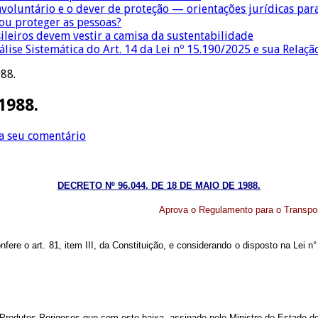
nvoluntário e o dever de proteção — orientações jurídicas pa
 ou proteger as pessoas?
sileiros devem vestir a camisa da sustentabilidade
lise Sistemática do Art. 14 da Lei nº 15.190/2025 e sua Relaçã
88.
1988.
a seu comentário
DECRETO Nº 96.044, DE 18 DE MAIO DE 1988.
Aprova o Regulamento para o Transpor
nfere o art. 81, item III, da Constituição, e considerando o disposto na Lei n
 Produtos Perigosos que com este baixa, assinado pelo Ministro de Estado d