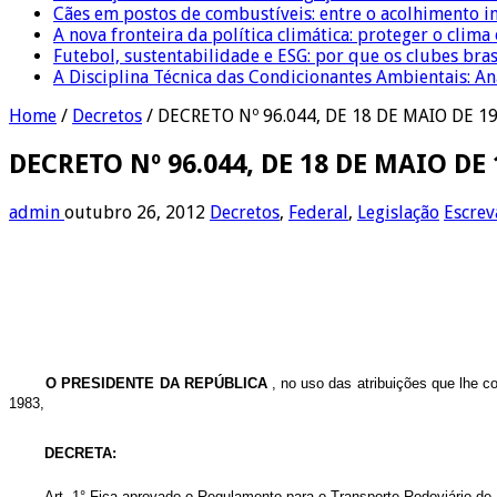
Cães em postos de combustíveis: entre o acolhimento i
A nova fronteira da política climática: proteger o clima
Futebol, sustentabilidade e ESG: por que os clubes bra
A Disciplina Técnica das Condicionantes Ambientais: Aná
Home
/
Decretos
/
DECRETO Nº 96.044, DE 18 DE MAIO DE 19
DECRETO Nº 96.044, DE 18 DE MAIO DE 
admin
outubro 26, 2012
Decretos
,
Federal
,
Legislação
Escrev
O PRESIDENTE DA REPÚBLICA
, no uso das atribuições que lhe co
1983,
DECRETA:
Art. 1° Fica aprovado o Regulamento para o Transporte Rodoviário de