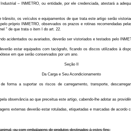
e Industrial – INMETRO, ou entidade, por ele credenciada, atestará a adeq
de trânsito, os veículos e equipamentos de que trata este artigo serão visto
os pelo próprio INMETRO, observados os prazos e rotinas recomendadas pel
l " de que trata o item I do art. 22.
uando acidentados ou avariados, deverão ser vistoriados e testados pelo INM
 deverão estar equipados com tacógrafo, ficando os discos utilizados à disp
hipótese em que serão conservados por um ano.
Seção II
Da Carga e Seu Acondicionamento
o de forma a suportar os riscos de carregamento, transporte, descarreg
pela observância ao que preceitua este artigo, cabendo-lhe adotar as providên
agens externas deverão estar rotuladas, etiquetadas e marcadas de acordo co
nimal, ou com embalagens de produtos destinados à estes fins;