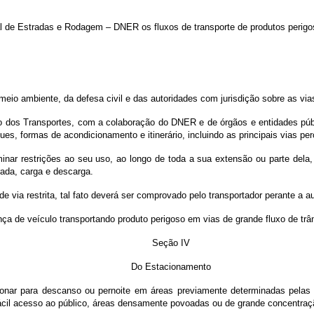
l de Estradas e Rodagem – DNER os fluxos de transporte de produtos perigo
meio ambiente, da defesa civil e das autoridades com jurisdição sobre as via
io dos Transportes, com a colaboração do DNER e de órgãos e entidades públ
es, formas de acondicionamento e itinerário, incluindo as principais vias per
inar restrições ao seu uso, ao longo de toda a sua extensão ou parte dela, 
rada, carga e descarga.
 de via restrita, tal fato deverá ser comprovado pelo transportador perante a
nça de veículo transportando produto perigoso em vias de grande fluxo de trân
Seção IV
Do Estacionamento
ionar para descanso ou pernoite em áreas previamente determinadas pelas a
fácil acesso ao público, áreas densamente povoadas ou de grande concentraç