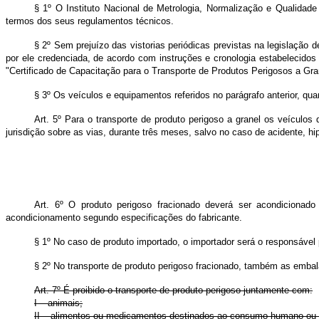
§ 1º O Instituto Nacional de Metrologia, Normalização e Qualidad
termos dos seus regulamentos técnicos.
§ 2º Sem prejuízo das vistorias periódicas previstas na legislação 
por ele credenciada, de acordo com instruções e cronologia estabelecid
"Certificado de Capacitação para o Transporte de Produtos Perigosos a Grane
§ 3º Os veículos e equipamentos referidos no parágrafo anterior, q
Art. 5º Para o transporte de produto perigoso a granel os veículos
jurisdição sobre as vias, durante três meses, salvo no caso de acidente, 
Art. 6º O produto perigoso fracionado deverá ser acondicionad
acondicionamento segundo especificações do fabricante.
§ 1º No caso de produto importado, o importador será o responsável 
§ 2º No transporte de produto perigoso fracionado, também as embal
Art. 7º É proibido o transporte de produto perigoso juntamente com:
I – animais;
II – alimentos ou medicamentos destinados ao consumo humano ou a