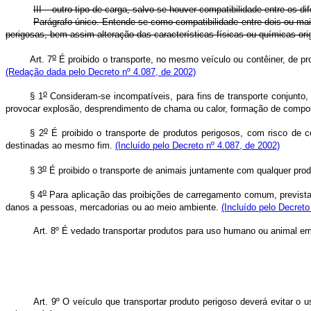
III – outro tipo de carga, salvo se houver compatibilidade entre os di
Parágrafo único. Entende-se como compatibilidade entre dois ou ma
perigosas, bem assim alteração das características físicas ou químicas or
o
Art. 7
É proibido o transporte, no mesmo veículo ou contêiner, de pr
(Redação dada pelo Decreto nº 4.087, de 2002)
o
§ 1
Consideram-se incompatíveis, para fins de transporte conjunto, 
provocar explosão, desprendimento de chama ou calor, formação de compo
o
§ 2
É proibido o transporte de produtos perigosos, com risco de
destinadas ao mesmo fim.
(Incluído pelo Decreto nº 4.087, de 2002)
o
§ 3
É proibido o transporte de animais juntamente com qualquer pro
o
§ 4
Para aplicação das proibições de carregamento comum, previstas
danos a pessoas, mercadorias ou ao meio ambiente.
(Incluído pelo Decreto
Art. 8º É vedado transportar produtos para uso humano ou animal em
Art. 9º O veículo que transportar produto perigoso deverá evitar 