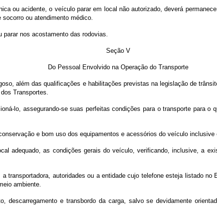
ca ou acidente, o veículo parar em local não autorizado, deverá permanecer 
e socorro ou atendimento médico.
u parar nos acostamento das rodovias.
Seção V
Do Pessoal Envolvido na Operação do Transporte
rigoso, além das qualificações e habilitações previstas na legislação de trân
 dos Transportes.
ecioná-lo, assegurando-se suas perfeitas condições para o transporte para o
, conservação e bom uso dos equipamentos e acessórios do veículo inclusive 
ocal adequado, as condições gerais do veículo, verificando, inclusive, a 
 a transportadora, autoridades ou a entidade cujo telefone esteja listado n
 meio ambiente.
to, descarregamento e transbordo da carga, salvo se devidamente orientad