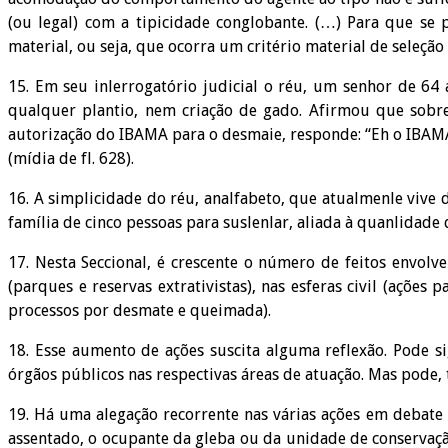
(ou legal) com a tipicidade conglobante. (…) Para que se 
material, ou seja, que ocorra um critério material de seleçã
15. Em seu inlerrogatório judicial o réu, um senhor de 64
qualquer plantio, nem criação de gado. Afirmou que sobr
autorização do IBAMA para o desmaie, responde: “Eh o IBAMA
(mídia de fl. 628).
16. A simplicidade do réu, analfabeto, que atualmenle vive
família de cinco pessoas para suslenlar, aliada à quanlidade
17. Nesta Seccional, é crescente o número de feitos envo
(parques e reservas extrativistas), nas esferas civil (açõ
processos por desmate e queimada).
18. Esse aumento de ações suscita alguma reflexão. Pode si
órgãos públicos nas respectivas áreas de atuação. Mas pode, 
19. Há uma alegação recorrente nas várias ações em debate
assentado, o ocupante da gleba ou da unidade de conservaçã