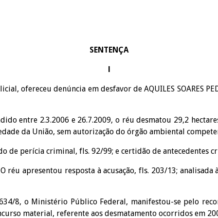
SENTENÇA
l
cial, ofereceu denúncia em desfavor de AQUILES SOARES PEDROS
dido entre 2.3.2006 e 26.7.2009, o réu desmatou 29,2 hectare
iedade da União, sem autorização do órgão ambiental compete
o de perícia criminal, fls. 92/99; e certidão de antecedentes cri
O réu apresentou resposta à acusação, fls. 203/13; analisada às
. 634/8, o Ministério Público Federal, manifestou-se pelo r
oncurso material, referente aos desmatamento ocorridos em 200