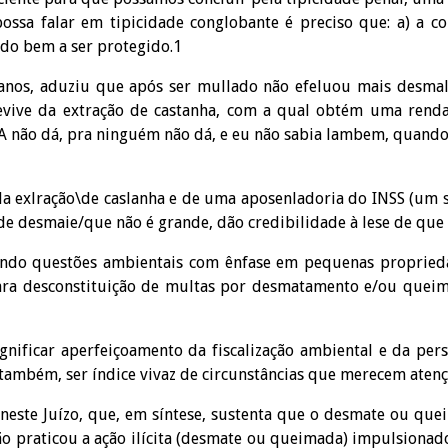
possa falar em tipicidade conglobante é preciso que: a) a co
o do bem a ser protegido.1
 anos, aduziu que após ser mullado não efeluou mais desmal
evive da extração de castanha, com a qual obtém uma renda
 não dá, pra ninguém não dá, e eu não sabia lambem, quando 
 da exlração\de caslanha e de uma aposenladoria do INSS (um s
 de desmaie/que não é grande, dão credibilidade à lese de que
lvendo questões ambientais com ênfase em pequenas propried
es para desconstituição de multas por desmatamento e/ou quei
gnificar aperfeiçoamento da fiscalização ambiental e da per
também, ser índice vivaz de circunstâncias que merecem atençã
 neste Juízo, que, em síntese, sustenta que o desmate ou que
o praticou a ação ilícita (desmate ou queimada) impulsionado