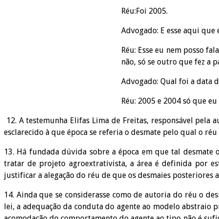
Réu:Foi 2005.
Advogado: E esse aqui que 
Réu: Esse eu nem posso fala
não, só se outro que fez a p
Advogado: Qual foi a data 
Réu: 2005 e 2004 só que eu 
12. A testemunha Elifas Lima de Freitas, responsável pela 
esclarecido à que época se referia o desmate pelo qual o réu
13. Há fundada dúvida sobre a época em que tal desmate oc
tratar de projeto agroextrativista, a área é definida por
justificar a alegação do réu de que os desmaies posteriores a
14. Ainda que se considerasse como de autoria do réu o de
lei, a adequação da conduta do agente ao modelo abstraio pr
acomodação do comportamento do agente ao tipo não é sufici