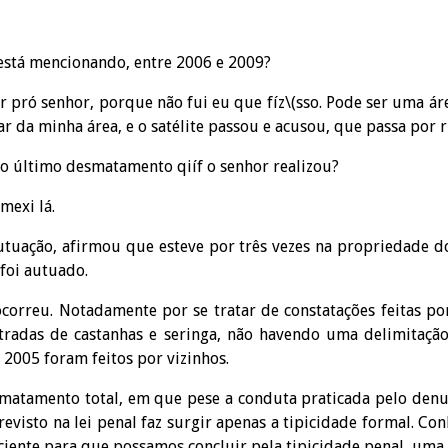
está mencionando, entre 2006 e 2009?
r pró senhor, porque não fui eu que fíz\(sso. Pode ser uma ár
ar da minha área, e o satélite passou e acusou, que passa por r
do último desmatamento qiíf o senhor realizou?
mexi lá.
autuação, afirmou que esteve por três vezes na propriedade d
 foi autuado.
orreu. Notadamente por se tratar de constatações feitas por
 estradas de castanhas e seringa, não havendo uma delimitaç
 2005 foram feitos por vizinhos.
smatamento total, em que pese a conduta praticada pelo den
evisto na lei penal faz surgir apenas a tipicidade formal. Con
ente para que possamos concluir pela tipicidade penal, uma 