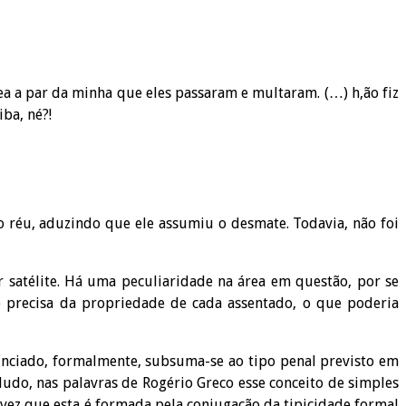
ea a par da minha que eles passaram e multaram. (…) h,ão fiz
iba, né?!
o réu, aduzindo que ele assumiu o desmate. Todavia, não foi
 satélite. Há uma peculiaridade na área em questão, por se
ão precisa da propriedade de cada assentado, o que poderia
unciado, formalmente, subsuma-se ao tipo penal previsto em
ludo, nas palavras de Rogério Greco esse conceito de simples
vez que esta é formada pela conjugação da tipicidade formal