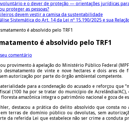
nvoluntário e o dever de proteção — orientações jurídicas pa
 ou proteger as pessoas?
sileiros devem vestir a camisa da sustentabilidade
lise Sistemática do Art. 14 da Lei nº 15.190/2025 e sua Relaçã
esmatamento é absolvido pelo TRF1
matamento é absolvido pelo TRF1
 seu comentário
ou provimento à apelação do Ministério Público Federal (MPF),
desmatamento de vinte e nove hectares e dois ares de fl
 sem autorização por parte do órgão ambiental competente.
materialidade para a condenação do acusado e reforçou que “
iscal (100 ha por se tratar do município de Acrelândia/AC),
floresta amazônica integra o patrimônio nacional e goza de esp
ler, destacou a prática do delito absolvido que consta no a
 em terras de domínio público ou devolutas, sem autorizaçã
arte da referida Lei que estabelece não ser crime a conduta p