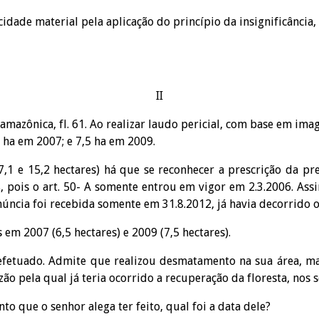
icidade material pela aplicação do princípio da insignificância,
II
 amazônica, fl. 61. Ao realizar laudo pericial, com base em im
5 ha em 2007; e 7,5 ha em 2009.
,1 e 15,2 hectares) há que se reconhecer a prescrição da pre
8, pois o art. 50- A somente entrou em vigor em 2.3.2006. As
núncia foi recebida somente em 31.8.2012, já havia decorrido o
em 2007 (6,5 hectares) e 2009 (7,5 hectares).
efetuado. Admite que realizou desmatamento na sua área, ma
zão pela qual já teria ocorrido a recuperação da floresta, nos 
 que o senhor alega ter feito, qual foi a data dele?