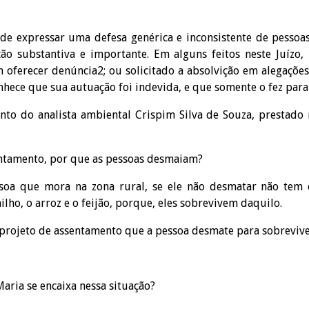
 pode expressar uma defesa genérica e inconsistente de pesso
ão substantiva e importante. Em alguns feitos neste Juízo
m oferecer denúncia2; ou solicitado a absolvição em alegaçõ
nhece que sua autuação foi indevida, e que somente o fez para
nto do analista ambiental Crispim Silva de Souza, prestado 
entamento, por que as pessoas desmaiam?
soa que mora na zona rural, se ele não desmatar não tem
lho, o arroz e o feijão, porque, eles sobrevivem daquilo.
 projeto de assentamento que a pessoa desmate para sobreviv
aria se encaixa nessa situação?