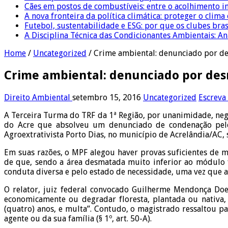
Cães em postos de combustíveis: entre o acolhimento i
A nova fronteira da política climática: proteger o clima
Futebol, sustentabilidade e ESG: por que os clubes bra
A Disciplina Técnica das Condicionantes Ambientais: Aná
Home
/
Uncategorized
/
Crime ambiental: denunciado por d
Crime ambiental: denunciado por des
Direito Ambiental
setembro 15, 2016
Uncategorized
Escreva
A Terceira Turma do TRF da 1ª Região, por unanimidade, neg
do Acre que absolveu um denunciado de condenação pelo 
Agroextrativista Porto Dias, no município de Acrelândia/AC,
Em suas razões, o MPF alegou haver provas suficientes de 
de que, sendo a área desmatada muito inferior ao módulo f
conduta diversa e pelo estado de necessidade, uma vez que a 
O relator, juiz federal convocado Guilherme Mendonça Doeh
economicamente ou degradar floresta, plantada ou nativa,
(quatro) anos, e multa”. Contudo, o magistrado ressaltou p
agente ou da sua família (§ 1º, art. 50-A).