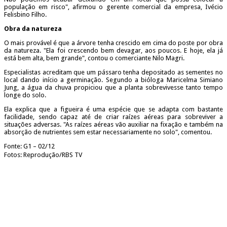
população em risco", afirmou o gerente comercial da empresa, Ivécio
Felisbino Filho.
Obra da natureza
O mais provável é que a árvore tenha crescido em cima do poste por obra
da natureza. "Ela foi crescendo bem devagar, aos poucos. E hoje, ela já
está bem alta, bem grande", contou o comerciante Nilo Magri.
Especialistas acreditam que um pássaro tenha depositado as sementes no
local dando início a germinação. Segundo a bióloga Maricelma Simiano
Jung, a água da chuva propiciou que a planta sobrevivesse tanto tempo
longe do solo.
Ela explica que a figueira é uma espécie que se adapta com bastante
facilidade, sendo capaz até de criar raízes aéreas para sobreviver a
situações adversas. "As raízes aéreas vão auxiliar na fixação e também na
absorção de nutrientes sem estar necessariamente no solo", comentou.
Fonte: G1 – 02/12
Fotos: Reprodução/RBS TV