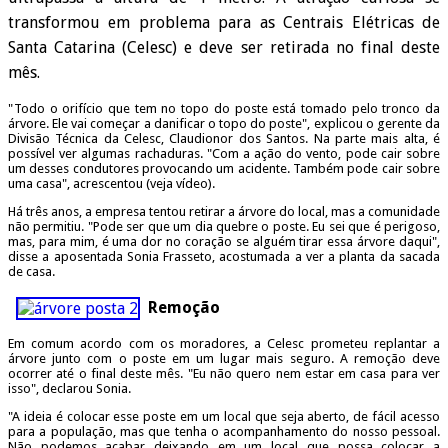
transformou em problema para as Centrais Elétricas de
Santa Catarina (Celesc) e deve ser retirada no final deste
mês.
"Todo o orifício que tem no topo do poste está tomado pelo tronco da
árvore. Ele vai começar a danificar o topo do poste", explicou o gerente da
Divisão Técnica da Celesc, Claudionor dos Santos. Na parte mais alta, é
possível ver algumas rachaduras. "Com a ação do vento, pode cair sobre
um desses condutores provocando um acidente. Também pode cair sobre
uma casa", acrescentou (veja vídeo).
Há três anos, a empresa tentou retirar a árvore do local, mas a comunidade
não permitiu. "Pode ser que um dia quebre o poste. Eu sei que é perigoso,
mas, para mim, é uma dor no coração se alguém tirar essa árvore daqui",
disse a aposentada Sonia Frasseto, acostumada a ver a planta da sacada
de casa.
Remoção
Em comum acordo com os moradores, a Celesc prometeu replantar a
árvore junto com o poste em um lugar mais seguro. A remoção deve
ocorrer até o final deste mês. "Eu não quero nem estar em casa para ver
isso", declarou Sonia.
"A ideia é colocar esse poste em um local que seja aberto, de fácil acesso
para a população, mas que tenha o acompanhamento do nosso pessoal.
Não podemos acabar deixando em um local que possa colocar a