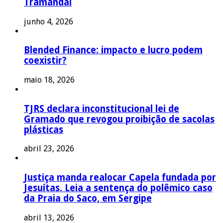
Tramandaí
junho 4, 2026
Blended Finance: impacto e lucro podem
coexistir?
maio 18, 2026
TJRS declara inconstitucional lei de
Gramado que revogou proibição de sacolas
plásticas
abril 23, 2026
Justiça manda realocar Capela fundada por
Jesuítas. Leia a sentença do polêmico caso
da Praia do Saco, em Sergipe
abril 13, 2026