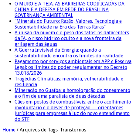
O MURO E A TEIA: AS BARREIRAS CODIFICADAS DA
CHINA E A DEFESA EM REDE DO BRASIL NA
GOVERNANÇA AMBIENTAL
“Minerais do Futuro: Razão, Valores, Tecnologia e
Sustentabilidade na Era das Terras Raras”
A ilusão da nuvem e o peso dos fatos: os datacenters
da IA, o risco hídrico oculto e a nova fronteira da
grilagem das águas
A Guerra Invisível da Energia: quando a
sustentabilidade encontra os limites da realidade
Pagamento por serviços ambientais em APP e Reserva
Legal: os limites do poder regulamentar no Decreto
13.018/2026
Tragédias Climáticas: memória, vulnerabilidade e
resiliência
Mineração no Guaíba: a homologação do zoneamento
e o fim de uma paralisia de duas décadas
Cães em postos de combustíveis: entre o acolhimento
involuntário e o dever de proteção — orientações
jurídicas para empresas à luz do novo entendimento
do STF
Home
/
Arquivos de Tags: Transtornos