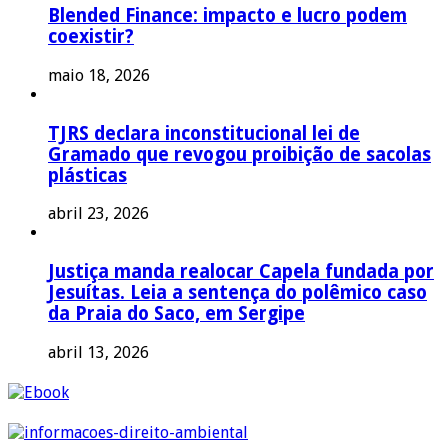
Blended Finance: impacto e lucro podem
coexistir?
maio 18, 2026
TJRS declara inconstitucional lei de
Gramado que revogou proibição de sacolas
plásticas
abril 23, 2026
Justiça manda realocar Capela fundada por
Jesuítas. Leia a sentença do polêmico caso
da Praia do Saco, em Sergipe
abril 13, 2026