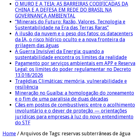
O MURO E A TEIA: AS BARREIRAS CODIFICADAS DA
CHINA E A DEFESA EM REDE DO BRASIL NA
GOVERNANÇA AMBIENTAL
“Minerais do Futuro: Razão, Valores, Tecnologia e
Sustentabilidade na Era das Terras Raras”
A ilusão da nuvem e o peso dos fatos: os datacenters
da IA, o risco hídrico oculto e a nova fronteira da
grilagem das águas
A Guerra Invisível da Energia: quando a
sustentabilidade encontra os limites da realidade
Pagamento por serviços ambientais em APP e Reserva
Legal: os limites do poder regulamentar no Decreto
13.018/2026
Tragédias Climáticas: memória, vulnerabilidade e
resiliência
Mineração no Guaíba: a homologação do zoneamento
e o fim de uma paralisia de duas décadas
Cães em postos de combustíveis: entre o acolhimento
involuntário e o dever de proteção — orientações
jurídicas para empresas à luz do novo entendimento
do STF
Home
/
Arquivos de Tags: reservas subterrâneas de água