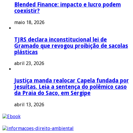
Blended Finance: impacto e lucro podem
coexistir?
maio 18, 2026
TJRS declara inconstitucional lei de
Gramado que revogou proibição de sacolas
plásticas
abril 23, 2026
Justiça manda realocar Capela fundada por
Jesuítas. Leia a sentença do polêmico caso
da Praia do Saco, em Sergipe
abril 13, 2026