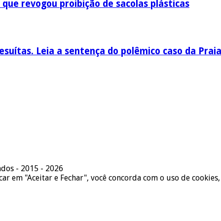
 que revogou proibição de sacolas plásticas
esuítas. Leia a sentença do polêmico caso da Prai
ados - 2015 - 2026
icar em "Aceitar e Fechar", você concorda com o uso de cookies,