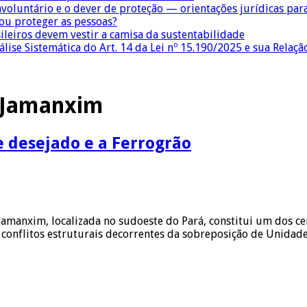
nvoluntário e o dever de proteção — orientações jurídicas pa
 ou proteger as pessoas?
sileiros devem vestir a camisa da sustentabilidade
lise Sistemática do Art. 14 da Lei nº 15.190/2025 e sua Relaçã
 Jamanxim
 desejado e a Ferrogrão
Jamanxim, localizada no sudoeste do Pará, constitui um dos 
os conflitos estruturais decorrentes da sobreposição de Unidad