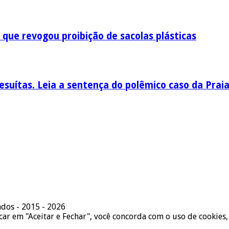
 que revogou proibição de sacolas plásticas
esuítas. Leia a sentença do polêmico caso da Prai
ados - 2015 - 2026
icar em "Aceitar e Fechar", você concorda com o uso de cookies,