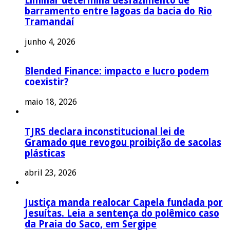
Liminar determina desfazimento de
barramento entre lagoas da bacia do Rio
Tramandaí
junho 4, 2026
Blended Finance: impacto e lucro podem
coexistir?
maio 18, 2026
TJRS declara inconstitucional lei de
Gramado que revogou proibição de sacolas
plásticas
abril 23, 2026
Justiça manda realocar Capela fundada por
Jesuítas. Leia a sentença do polêmico caso
da Praia do Saco, em Sergipe