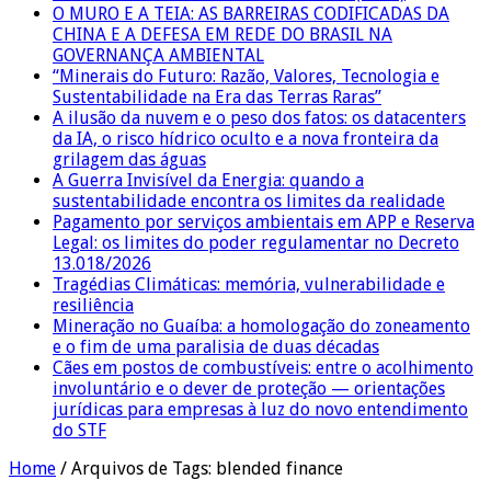
O MURO E A TEIA: AS BARREIRAS CODIFICADAS DA
CHINA E A DEFESA EM REDE DO BRASIL NA
GOVERNANÇA AMBIENTAL
“Minerais do Futuro: Razão, Valores, Tecnologia e
Sustentabilidade na Era das Terras Raras”
A ilusão da nuvem e o peso dos fatos: os datacenters
da IA, o risco hídrico oculto e a nova fronteira da
grilagem das águas
A Guerra Invisível da Energia: quando a
sustentabilidade encontra os limites da realidade
Pagamento por serviços ambientais em APP e Reserva
Legal: os limites do poder regulamentar no Decreto
13.018/2026
Tragédias Climáticas: memória, vulnerabilidade e
resiliência
Mineração no Guaíba: a homologação do zoneamento
e o fim de uma paralisia de duas décadas
Cães em postos de combustíveis: entre o acolhimento
involuntário e o dever de proteção — orientações
jurídicas para empresas à luz do novo entendimento
do STF
Home
/
Arquivos de Tags: blended finance