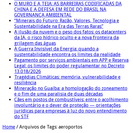
O MURO E A TEIA: AS BARREIRAS CODIFICADAS DA
CHINA E A DEFESA EM REDE DO BRASIL NA
GOVERNANÇA AMBIENTAL
“Minerais do Futuro: Razão, Valores, Tecnologia e
Sustentabilidade na Era das Terras Raras”
A ilusão da nuvem e o peso dos fatos: os datacenters
da IA, o risco hídrico oculto e a nova fronteira da
grilagem das águas
A Guerra Invisível da Energia: quando a
sustentabilidade encontra os limites da realidade
Pagamento por serviços ambientais em APP e Reserva
Legal: os limites do poder regulamentar no Decreto
13.018/2026
Tragédias Climáticas: memória, vulnerabilidade e
resiliência
Mineração no Guaíba: a homologação do zoneamento
e o fim de uma paralisia de duas décadas
Cães em postos de combustíveis: entre o acolhimento
involuntário e o dever de proteção — orientações
jurídicas para empresas à luz do novo entendimento
do STF
Home
/
Arquivos de Tags: aeroportos