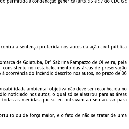
o permitida a condenação genérica (arts. 95 e 97 do CDC c/c
ontra a sentença proferida nos autos da ação civil pública
comarca de Goiatuba, Drª Sabrina Rampazzo de Oliveira, pela
 consistente no restabelecimento das áreas de preservação
 à ocorrência do incêndio descrito nos autos, no prazo de 06
onsabilidade ambiental objetiva não deve ser reconhecida no
o noticiado nos autos, o qual só se alastrou para as áreas
, todas as medidas que se encontravam ao seu acesso para
fortuito ou de força maior, e o fato de não se tratar de uma