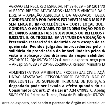
AGRAVO EM RECURSO ESPECIAL Nº 594.629 – SP (2014
ALBERTO RIBEIRO ADVOGADOS : MARCUS VINICIUS DA
DIRETA – AVIAÇÃO AGRÍCOLA LTDA AGRAVADO : EGU
CONDENATÓRIA POR DANOS EXTRAPATRIMONIAIS E PA
SENTENÇA DE IMPROCEDÊNCIA – CORTE LOCAL QUE, AO 
CONDENA-O AO PAGAMENTO DE INDENIZAÇÃO POR DA
RÉ. DANOS AMBIENTAIS INDIVIDUAIS OU REFLEXOS (
9.938/81, E, OUTROSSIM, EM VIRTUDE DA VIOLAÇÃO
Pretensão ressarcitória deduzida com escopo de se
queimada. Pedidos julgados improcedentes pelo m
solidária do proprietário do imóvel lindeiro pelos
vista a aplicação dos ditames da responsabilidad
25/04/2012, DJe 09/05/2012) 4. Ante o exposto, nego pro
– AREsp: 594629 SP 2014/0262806-0, Relator: Ministro L
ADMINISTRATIVO. AMBIENTAL. PROCESSUAL CIVIL. AÇ
UNIÃO AFASTADAS. LITISCONSÓRCIO PASSIVO. NÃO
PRECEDENTES DO SUPERIOR TRIBUNAL DE JUSTIÇA. S
degradada pode ser levada a efeito quando do cu
Consumidor c/c art. 21 da Lei nº 7.347/1985.
6. Apela
30/01/2014, Primeira Turma, Data de Publicação: 03/02/2
Ante ao exposto, acolhendo o parecer do órgão ministerial a