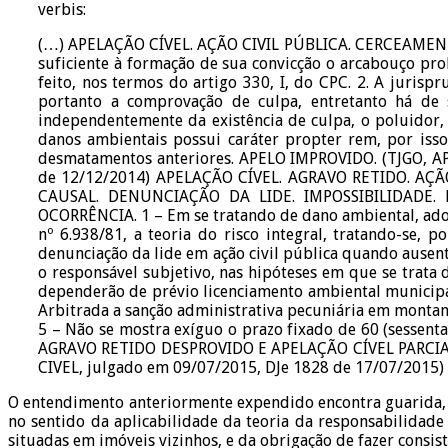
verbis:
(…) APELAÇÃO CÍVEL. AÇÃO CIVIL PÚBLICA. CERCEAMEN
suficiente à formação de sua convicção o arcabouço pro
feito, nos termos do artigo 330, I, do CPC. 2. A juris
portanto a comprovação de culpa, entretanto há de 
independentemente da existência de culpa, o poluidor,
danos ambientais possui caráter propter rem, por isso
desmatamentos anteriores. APELO IMPROVIDO. (TJGO, A
de 12/12/2014) APELAÇÃO CÍVEL. AGRAVO RETIDO. AÇ
CAUSAL. DENUNCIAÇÃO DA LIDE. IMPOSSIBILIDADE
OCORRÊNCIA. 1 – Em se tratando de dano ambiental, adota
nº 6.938/81, a teoria do risco integral, tratando-se,
denunciação da lide em ação civil pública quando ausent
o responsável subjetivo, nas hipóteses em que se trata
dependerão de prévio licenciamento ambiental municipal 
Arbitrada a sanção administrativa pecuniária em montan
5 – Não se mostra exíguo o prazo fixado de 60 (sessent
AGRAVO RETIDO DESPROVIDO E APELAÇÃO CÍVEL PARCIAL
CIVEL, julgado em 09/07/2015, DJe 1828 de 17/07/2015) 
O entendimento anteriormente expendido encontra guarida, o
no sentido da aplicabilidade da teoria da responsabilidade
situadas em imóveis vizinhos, e da obrigação de fazer consi