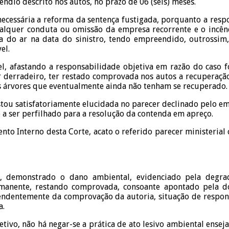
dio descrito nos autos, no prazo de 06 (seis) meses.
necessária a reforma da sentença fustigada, porquanto a resp
alquer conduta ou omissão da empresa recorrente e o incêndi
va do ar na data do sinistro, tendo empreendido, outrossim
el.
vel, afastando a responsabilidade objetiva em razão do caso 
or derradeiro, ter restado comprovada nos autos a recuperaçã
as árvores que eventualmente ainda não tenham se recuperado.
estou satisfatoriamente elucidada no parecer declinado pelo e
a ser perfilhado para a resolução da contenda em apreço.
ento Interno desta Corte, acato o referido parecer ministerial
utos, demonstrado o dano ambiental, evidenciado pela deg
manente, restando comprovada, consoante apontado pela dou
ndentemente da comprovação da autoria, situação de responsab
a.
tivo, não há negar-se a prática de ato lesivo ambiental enseja