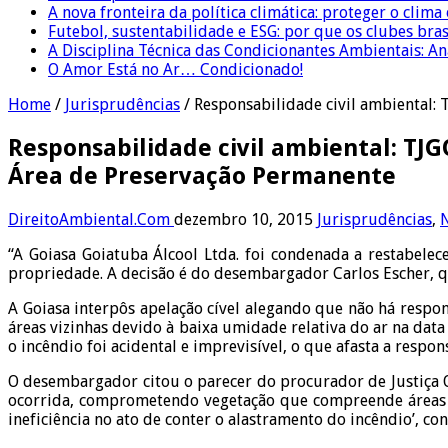
A nova fronteira da política climática: proteger o clima
Futebol, sustentabilidade e ESG: por que os clubes bra
A Disciplina Técnica das Condicionantes Ambientais: Aná
O Amor Está no Ar… Condicionado!
Home
/
Jurisprudências
/
Responsabilidade civil ambiental:
Responsabilidade civil ambiental: TJ
Área de Preservação Permanente
DireitoAmbiental.Com
dezembro 10, 2015
Jurisprudências
,
N
“A Goiasa Goiatuba Álcool Ltda. foi condenada a restabelec
propriedade. A decisão é do desembargador Carlos Escher, qu
A Goiasa interpôs apelação cível alegando que não há respon
áreas vizinhas devido à baixa umidade relativa do ar na da
o incêndio foi acidental e imprevisível, o que afasta a respo
O desembargador citou o parecer do procurador de Justiça 
ocorrida, comprometendo vegetação que compreende áreas d
ineficiência no ato de conter o alastramento do incêndio’, co