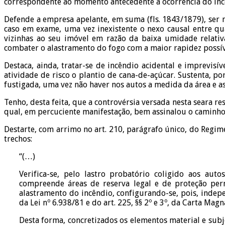
correspondente ao momento antecedente à ocorrência do incên
Defende a empresa apelante, em suma (fls. 1843/1879), ser 
caso em exame, uma vez inexistente o nexo causal entre qu
vizinhas ao seu imóvel em razão da baixa umidade relati
combater o alastramento do fogo com a maior rapidez possív
Destaca, ainda, tratar-se de incêndio acidental e imprevisí
atividade de risco o plantio de cana-de-açúcar. Sustenta, p
fustigada, uma vez não haver nos autos a medida da área e 
Tenho, desta feita, que a controvérsia versada nesta seara r
qual, em percuciente manifestação, bem assinalou o caminho 
Destarte, com arrimo no art. 210, parágrafo único, do Regim
trechos:
“(…)
Verifica-se, pelo lastro probatório coligido aos a
compreende áreas de reserva legal e de proteção per
alastramento do incêndio, configurando-se, pois, indepe
da Lei nº 6.938/81 e do art. 225, §§ 2º e 3º, da Carta Magn
Desta forma, concretizados os elementos material e subje