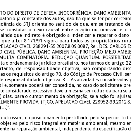
TO DO DIREITO DE DEFESA. INOCORRÊNCIA. DANO AMBIENTAL.
batório já constante dos autos, não há que se ter por cerce
prudência do STJ orienta no sentido de que, em se tratando de
se constatar o nexo causal entre a ação ou omissão e o d
 ainda que indireto é obrigado a indenizar e reparar o dano
 que a Lei 8.171/91 vigora para todos os proprietários rura
PELACAO CIVEL 288291-55.2007.8.09.0087, Rel. DES. CARLOS 
ÃO CIVIL PÚBLICA. DANO AMBIENTAL. PROTEÇÃO MEIO AMBIE
. MULTA COMINATÓRIA. REDUÇÃO QUANTUM. POSSIBILIDA
 o ordenamento jurídico brasileiro, nos termos do artigo 225, 
 portanto, de responsabilidade objetiva, não comportando di
es os requisitos do artigo 70, do Código de Processo Civil, se
 de responsabilidade objetiva. 3 – As atividades considerad
e, somente poderá ser concedida, no caso do solicitante preen
te considerado excessivo deve a mesma ser reduzida para se a
a) dias, para o cumprimento da obrigação, se a ação foi aju
MENTE PROVIDA. (TJGO, APELACAO CIVEL 228952-39.2012.8.0
(…)”.
utrossim, no posicionamento perfilhado pelo Superior Tribuna
 objetiva pelo risco integral em matéria ambiental, mesmo e
stente na reparação ambiental, independente da especificação 