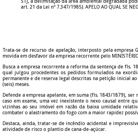
STJ, a delimitação da área ambiental degradada pod
art. 21 da Lei nº 7.347/1985). APELO AO QUAL SE 
Trata-se de recurso de apelação, interposto pela empresa 
movida em desfavor da empresa recorrente pelo MINISTÉRIO
Busca a empresa recorrente a reforma da sentença de fls. 1
qual julgou procedentes os pedidos formulados na exordia
permanente e de reserva legal descritas na petição inicial 
(seis) meses.
Defende a empresa apelante, em suma (fls. 1843/1879), ser 
caso em exame, uma vez inexistente o nexo causal entre qu
vizinhas ao seu imóvel em razão da baixa umidade relati
combater o alastramento do fogo com a maior rapidez possív
Destaca, ainda, tratar-se de incêndio acidental e imprevisí
atividade de risco o plantio de cana-de-açúcar.