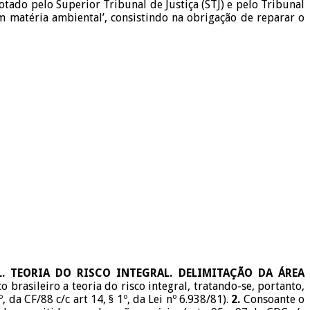
ado pelo Superior Tribunal de Justiça (STJ) e pelo Tribunal
em matéria ambiental’, consistindo na obrigação de reparar o
L. TEORIA DO RISCO INTEGRAL. DELIMITAÇÃO DA ÁREA
rasileiro a teoria do risco integral, tratando-se, portanto,
da CF/88 c/c art 14, § 1º, da Lei nº 6.938/81).
2.
Consoante o