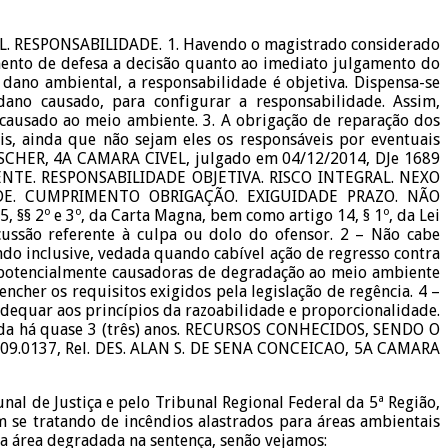
 RESPONSABILIDADE. 1. Havendo o magistrado considerado
amento de defesa a decisão quanto ao imediato julgamento do
 dano ambiental, a responsabilidade é objetiva. Dispensa-se
ano causado, para configurar a responsabilidade. Assim,
 causado ao meio ambiente. 3. A obrigação de reparação dos
is, ainda que não sejam eles os responsáveis por eventuais
ESCHER, 4A CAMARA CIVEL, julgado em 04/12/2014, DJe 1689
NTE. RESPONSABILIDADE OBJETIVA. RISCO INTEGRAL. NEXO
DE. CUMPRIMENTO OBRIGAÇÃO. EXIGUIDADE PRAZO. NÃO
§§ 2º e 3º, da Carta Magna, bem como artigo 14, § 1º, da Lei
scussão referente à culpa ou dolo do ofensor. 2 – Não cabe
ndo inclusive, vedada quando cabível ação de regresso contra
as potencialmente causadoras de degradação ao meio ambiente
cher os requisitos exigidos pela legislação de regência. 4 –
dequar aos princípios da razoabilidade e proporcionalidade.
izada há quase 3 (três) anos. RECURSOS CONHECIDOS, SENDO O
9.0137, Rel. DES. ALAN S. DE SENA CONCEICAO, 5A CAMARA
l de Justiça e pelo Tribunal Regional Federal da 5ª Região,
m se tratando de incêndios alastrados para áreas ambientais
da área degradada na sentença, senão vejamos: