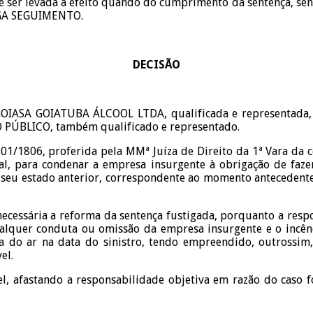
e ser levada a efeito quando do cumprimento da sentença, send
NEGA SEGUIMENTO.
DECISÃO
GOIASA GOIATUBA ÁLCOOL LTDA, qualificada e representada, c
 PÚBLICO, também qualificado e representado.
801/1806, proferida pela MMª Juíza de Direito da 1ª Vara da 
l, para condenar a empresa insurgente à obrigação de fazer
ao seu estado anterior, correspondente ao momento antecedente
necessária a reforma da sentença fustigada, porquanto a resp
alquer conduta ou omissão da empresa insurgente e o incêndi
va do ar na data do sinistro, tendo empreendido, outrossim
el.
vel, afastando a responsabilidade objetiva em razão do caso 