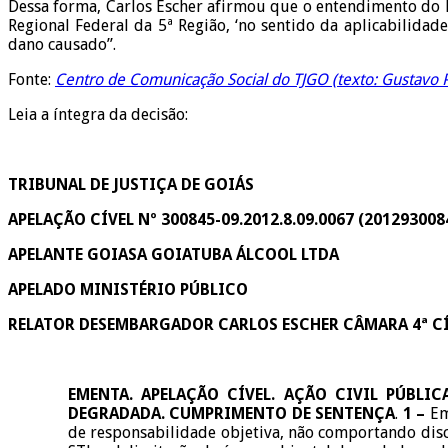
Dessa forma, Carlos Escher afirmou que o entendimento do P
Regional Federal da 5ª Região, ‘no sentido da aplicabilidad
dano causado”.
Fonte:
Centro de Comunicação Social do TJGO (texto: Gustavo P
Leia a íntegra da decisão:
TRIBUNAL DE JUSTIÇA DE GOIÁS
APELAÇÃO CÍVEL Nº 300845-09.2012.8.09.0067 (20129300
APELANTE GOIASA GOIATUBA ÁLCOOL LTDA
APELADO MINISTÉRIO PÚBLICO
RELATOR DESEMBARGADOR CARLOS ESCHER CÂMARA 4ª C
EMENTA. APELAÇÃO CÍVEL. AÇÃO CIVIL PÚBLIC
DEGRADADA. CUMPRIMENTO DE SENTENÇA
.
1 –
Em 
de responsabilidade objetiva, não comportando discuss