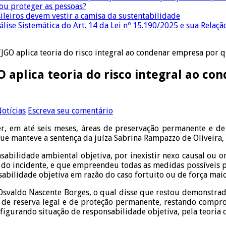
 ou proteger as pessoas?
sileiros devem vestir a camisa da sustentabilidade
lise Sistemática do Art. 14 da Lei nº 15.190/2025 e sua Relaçã
 TJGO aplica teoria do risco integral ao condenar empresa po
GO aplica teoria do risco integral ao 
otícias
Escreva seu comentário
er, em até seis meses, áreas de preservação permanente e de 
e manteve a sentença da juíza Sabrina Rampazzo de Oliveira, 
sabilidade ambiental objetiva, por inexistir nexo causal ou o
ta do incidente, e que empreendeu todas as medidas possíveis
nsabilidade objetiva em razão do caso fortuito ou de força maio
Osvaldo Nascente Borges, o qual disse que restou demonstrad
e reserva legal e de proteção permanente, restando compro
nfigurando situação de responsabilidade objetiva, pela teoria d