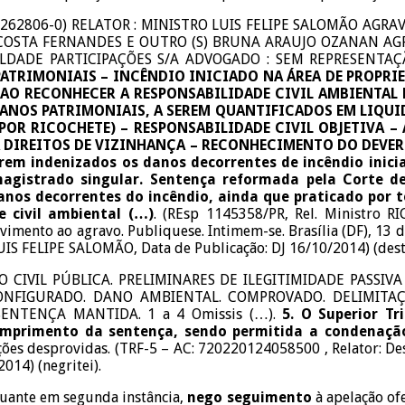
/0262806-0) RELATOR : MINISTRO LUIS FELIPE SALOMÃO AGR
 COSTA FERNANDES E OUTRO (S) BRUNA ARAUJO OZANAN AG
ALDADE PARTICIPAÇÕES S/A ADVOGADO : SEM REPRESENTA
TRIMONIAIS – INCÊNDIO INICIADO NA ÁREA DE PROPRIE
RECONHECER A RESPONSABILIDADE CIVIL AMBIENTAL DO RÉU 
NOS PATRIMONIAIS, A SEREM QUANTIFICADOS EM LIQUID
POR RICOCHETE) – RESPONSABILIDADE CIVIL OBJETIVA – 
 A DIREITOS DE VIZINHANÇA – RECONHECIMENTO DO DEVER
rem indenizados os danos decorrentes de incêndio inici
agistrado singular. Sentença reformada pela Corte de
 danos decorrentes do incêndio, ainda que praticado por 
e civil ambiental (…)
. (REsp 1145358/PR, Rel. Ministro
vimento ao agravo. Publiquese. Intimem-se. Brasília (DF), 13 d
UIS FELIPE SALOMÃO, Data de Publicação: DJ 16/10/2014) (dest
ÃO CIVIL PÚBLICA. PRELIMINARES DE ILEGITIMIDADE PASS
 CONFIGURADO. DANO AMBIENTAL. COMPROVADO. DELIMIT
ENTENÇA MANTIDA. 1 a 4 Omissis (…).
5. O Superior Tr
mprimento da sentença, sendo permitida a condenação 
ções desprovidas. (TRF-5 – AC: 720220124058500 , Relator: D
014) (negritei).
tuante em segunda instância,
nego seguimento
à apelação of