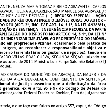
AVANTE : NEUZA MARIA TOMAZ RIBEIRO AGRAVANTE : CARLOS
RAVADO : USINA AÇUCAREIRA SÃO MANOEL S/A AGRAVADO :
ÇÃO NOS AUTOS DECISÃO (…).
RECURSO ESPECIAL – AÇÃO
DADE DO RÉU QUE ATINGIU O IMÓVEL RURAL DO AUTOR –
(ART. 3º, INC. IV E ART. 14, § 1º, DA LEI 6.938/81),
AÇÃO DE SENTENÇA – INSURGÊNCIA RECURSAL DA PARTE
APLICAÇÃO DO DISPOSTO NO ARTIGO 14, § 1º, DA LEI Nº
 DE INDENIZAR IMPUTÁVEL AO PROPRIETÁRIO DO IMÓVEL.
ado em propriedade vizinha, ocasionado pela prática de
 origem, ao reconhecer a responsabilidade objetiva e
terceiro (arrendatário ou gestor de negócios), tendo em
 RICARDO VILLAS BÔAS CUEVA, SEGUNDA SEÇÃO, julgado em
e outubro de 2014. Ministro Luis Felipe Salomão Relator (STJ
aquei).
IVA AD CAUSAM DO MUNICÍPIO DE ARACAJU, DA EMURB E DA
AÇÃO DA ÁREA DEGRADADA. CUMPRIMENTO DA SENTENÇA.
ibunal de Justiça assentou que a delimitação da área
genérica, ex vi arts. 95 e 97 do Código de Defesa do
esembargador Federal Frederico Koehler, Data de Julgamento:
ertada, o que faço com fulcro no artigo 557, caput, do Código