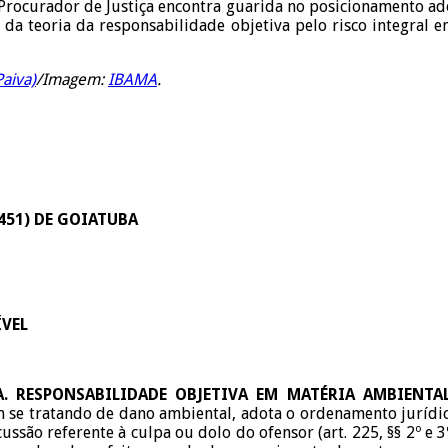
rocurador de Justiça encontra guarida no posicionamento adot
e da teoria da responsabilidade objetiva pelo risco integral 
aiva)
/Imagem:
IBAMA
.
8451) DE GOIATUBA
ÍVEL
A. RESPONSABILIDADE OBJETIVA EM MATÉRIA AMBIENTA
se tratando de dano ambiental, adota o ordenamento jurídico b
ão referente à culpa ou dolo do ofensor (art. 225, §§ 2º e 3º, 