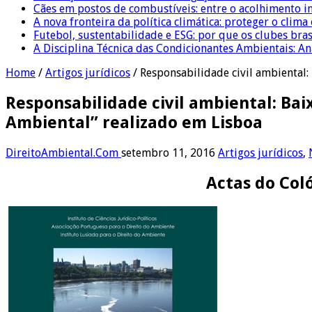
Cães em postos de combustíveis: entre o acolhimento i
A nova fronteira da política climática: proteger o clima
Futebol, sustentabilidade e ESG: por que os clubes bra
A Disciplina Técnica das Condicionantes Ambientais: Aná
Home
/
Artigos jurídicos
/
Responsabilidade civil ambiental:
Responsabilidade civil ambiental: Bai
Ambiental” realizado em Lisboa
DireitoAmbiental.Com
setembro 11, 2016
Artigos jurídicos
,
Actas do Col