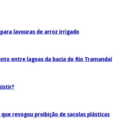
ara lavouras de arroz irrigado
nto entre lagoas da bacia do Rio Tramandaí
istir?
 que revogou proibição de sacolas plásticas