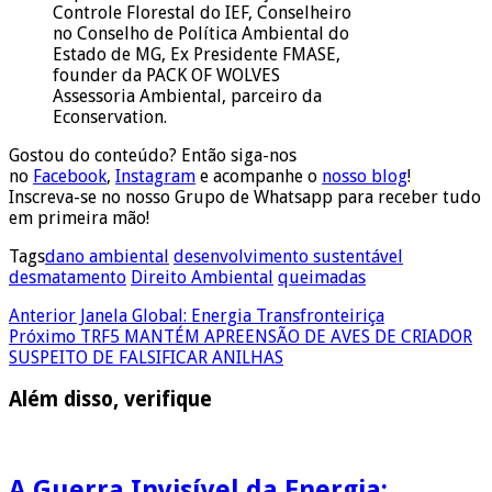
Controle Florestal do IEF, Conselheiro
no Conselho de Política Ambiental do
Estado de MG, Ex Presidente FMASE,
founder da PACK OF WOLVES
Assessoria Ambiental, parceiro da
Econservation.
Gostou do conteúdo? Então siga-nos
no
Facebook
,
Instagram
e acompanhe o
nosso blog
!
Inscreva-se no nosso Grupo de Whatsapp para receber tudo
em primeira mão!
Tags
dano ambiental
desenvolvimento sustentável
desmatamento
Direito Ambiental
queimadas
Anterior
Janela Global: Energia Transfronteiriça
Próximo
TRF5 MANTÉM APREENSÃO DE AVES DE CRIADOR
SUSPEITO DE FALSIFICAR ANILHAS
Além disso, verifique
A Guerra Invisível da Energia: