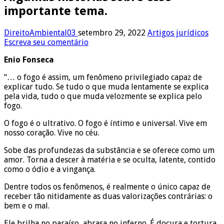
importante tema.
DireitoAmbiental03
setembro 29, 2022
Artigos jurídicos
Escreva seu comentário
Enio Fonseca
“… o fogo é assim, um fenômeno privilegiado capaz de
explicar tudo. Se tudo o que muda lentamente se explica
pela vida, tudo o que muda velozmente se explica pelo
fogo.
O fogo é o ultrativo. O fogo é íntimo e universal. Vive em
nosso coração. Vive no céu.
Sobe das profundezas da substância e se oferece como um
amor. Torna a descer à matéria e se oculta, latente, contido
como o ódio e a vingança.
Dentre todos os fenômenos, é realmente o único capaz de
receber tão nitidamente as duas valorizações contrárias: o
bem e o mal.
Ele brilha no paraíso, abrasa no inferno. É doçura e tortura.