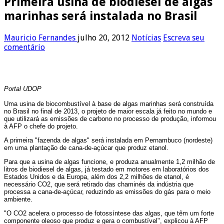
Primeira usina de biodiesel de algas
marinhas será instalada no Brasil
Mauricio Fernandes
julho 20, 2012
Notícias
Escreva seu
comentário
Portal UDOP
Uma usina de biocombustível à base de algas marinhas será construída
no Brasil no final de 2013, o projeto de maior escala já feito no mundo e
que utilizará as emissões de carbono no processo de produção, informou
à AFP o chefe do projeto.
A primeira "fazenda de algas" será instalada em Pernambuco (nordeste)
em uma plantação de cana-de-açúcar que produz etanol.
Para que a usina de algas funcione, e produza anualmente 1,2 milhão de
litros de biodiesel de algas, já testado em motores em laboratórios dos
Estados Unidos e da Europa, além dos 2,2 milhões de etanol, é
necessário CO2, que será retirado das chaminés da indústria que
processa a cana-de-açúcar, reduzindo as emissões do gás para o meio
ambiente.
"O CO2 acelera o processo de fotossíntese das algas, que têm um forte
componente oleoso que produz e gera o combustível", explicou à AFP