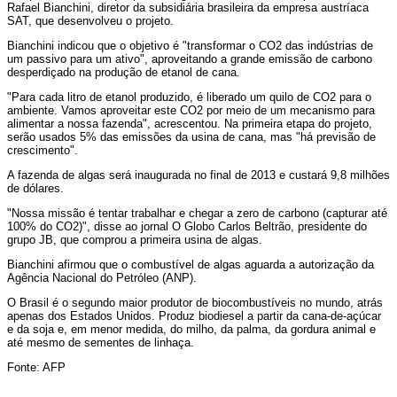
Rafael Bianchini, diretor da subsidiária brasileira da empresa austríaca
SAT, que desenvolveu o projeto.
Bianchini indicou que o objetivo é "transformar o CO2 das indústrias de
um passivo para um ativo", aproveitando a grande emissão de carbono
desperdiçado na produção de etanol de cana.
"Para cada litro de etanol produzido, é liberado um quilo de CO2 para o
ambiente. Vamos aproveitar este CO2 por meio de um mecanismo para
alimentar a nossa fazenda", acrescentou. Na primeira etapa do projeto,
serão usados 5% das emissões da usina de cana, mas "há previsão de
crescimento".
A fazenda de algas será inaugurada no final de 2013 e custará 9,8 milhões
de dólares.
"Nossa missão é tentar trabalhar e chegar a zero de carbono (capturar até
100% do CO2)", disse ao jornal O Globo Carlos Beltrão, presidente do
grupo JB, que comprou a primeira usina de algas.
Bianchini afirmou que o combustível de algas aguarda a autorização da
Agência Nacional do Petróleo (ANP).
O Brasil é o segundo maior produtor de biocombustíveis no mundo, atrás
apenas dos Estados Unidos. Produz biodiesel a partir da cana-de-açúcar
e da soja e, em menor medida, do milho, da palma, da gordura animal e
até mesmo de sementes de linhaça.
Fonte: AFP