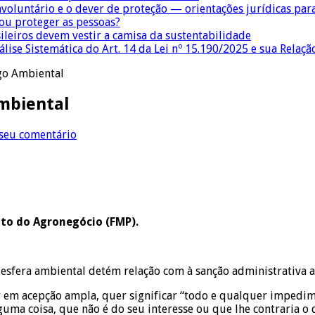
nvoluntário e o dever de proteção — orientações jurídicas pa
 ou proteger as pessoas?
sileiros devem vestir a camisa da sustentabilidade
lise Sistemática do Art. 14 da Lei nº 15.190/2025 e sua Relaçã
go Ambiental
mbiental
 seu comentário
eito do Agronegócio (FMP).
sfera ambiental detém relação com à sanção administrativa ap
ar em acepção ampla, quer significar “todo e qualquer imped
uma coisa, que não é do seu interesse ou que lhe contraria o d