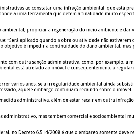
inistrativas ao constatar uma infração ambiental, que está pr
onde a uma ferramenta que detém a finalidade muito específi
ambiental, propiciar a regeneração do meio ambiente e dar v
 que: “Será aplicado quando a obra ou atividade não estiverem
 o objetivo é impedir a continuidade do dano ambiental, mas p
to com outra sanção administrativa, como, por exemplo, a mul
ental está atrelado ao imóvel e consequentemente a regulariz
rrer vários anos, se a irregularidade ambiental ainda subsis
 cessado, aquele embargo continuará recaindo sobre o imóvel.
ida administrativa, além de estar recair em outra infração a
nas administrativo, mas também comercial e socioambiental mu
ederal, no Decreto 6.514/2008 é que o embargo somente deve r