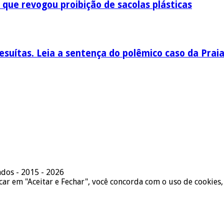
 que revogou proibição de sacolas plásticas
esuítas. Leia a sentença do polêmico caso da Prai
ados - 2015 - 2026
icar em "Aceitar e Fechar", você concorda com o uso de cookies,