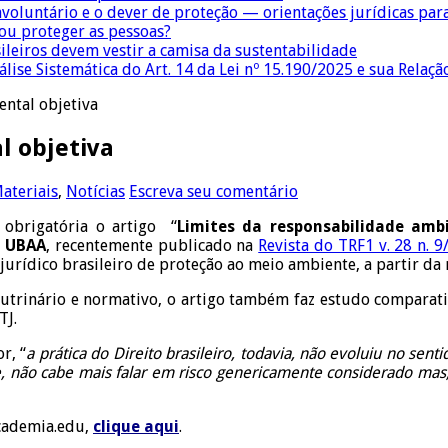
nvoluntário e o dever de proteção — orientações jurídicas pa
 ou proteger as pessoas?
sileiros devem vestir a camisa da sustentabilidade
lise Sistemática do Art. 14 da Lei nº 15.190/2025 e sua Relaçã
ental objetiva
l objetiva
ateriais
,
Notícias
Escreva seu comentário
obrigatória o artigo “
Limites da responsabilidade ambi
– UBAA
, recentemente publicado na
Revista do TRF1 v. 28 n. 9
 jurídico brasileiro de proteção ao meio ambiente, a partir da 
utrinário e normativo, o artigo também faz estudo comparati
TJ.
r, “
a prática do Direito brasileiro, todavia, não evoluiu no sen
te, não cabe mais falar em risco genericamente considerado mas
Academia.edu,
clique aqui
.