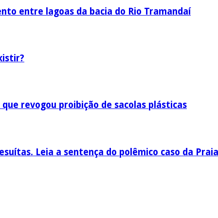
nto entre lagoas da bacia do Rio Tramandaí
istir?
 que revogou proibição de sacolas plásticas
esuítas. Leia a sentença do polêmico caso da Prai