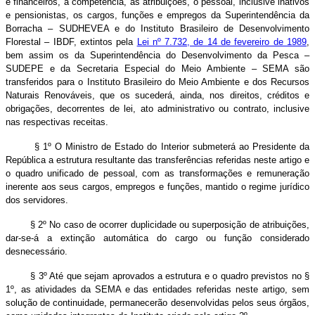
e financeiros, a competência, as atribuições, o pessoal, inclusive inativos
e pensionistas, os cargos, funções e empregos da Superintendência da
Borracha – SUDHEVEA e do Instituto Brasileiro de Desenvolvimento
Florestal – IBDF, extintos pela
Lei nº 7.732, de 14 de fevereiro de 1989
,
bem assim os da Superintendência do Desenvolvimento da Pesca –
SUDEPE e da Secretaria Especial do Meio Ambiente – SEMA são
transferidos para o Instituto Brasileiro do Meio Ambiente e dos Recursos
Naturais Renováveis, que os sucederá, ainda, nos direitos, créditos e
obrigações, decorrentes de lei, ato administrativo ou contrato, inclusive
nas respectivas receitas.
§ 1º O Ministro de Estado do Interior submeterá ao Presidente da
República a estrutura resultante das transferências referidas neste artigo e
o quadro unificado de pessoal, com as transformações e remuneração
inerente aos seus cargos, empregos e funções, mantido o regime jurídico
dos servidores.
§ 2º No caso de ocorrer duplicidade ou superposição de atribuições,
dar-se-á a extinção automática do cargo ou função considerado
desnecessário.
§ 3º Até que sejam aprovados a estrutura e o quadro previstos no §
1º, as atividades da SEMA e das entidades referidas neste artigo, sem
solução de continuidade, permanecerão desenvolvidas pelos seus órgãos,