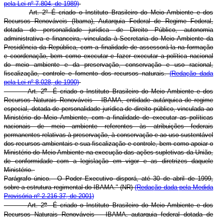
pela Lei nº 7.804, de 1989)
Art. 2º É criado o Instituto Brasileiro do Meio Ambiente e dos
Recursos Renováveis (Ibama), Autarquia Federal de Regime Federal,
dotada de personalidade jurídica de Direito Público, autonomia
administrativa e financeira, vinculada à Secretaria do Meio Ambiente da
Presidência da República, com a finalidade de assessorá-la na formação
e coordenação, bem como executar e fazer executar a política nacional
do meio ambiente e da preservação, conservação e uso racional,
fiscalização, controle e fomento dos recursos naturais.
(Redação dada
pela Lei nº 8.028, de 1990)
o
Art. 2
É criado o Instituto Brasileiro do Meio Ambiente e dos
Recursos Naturais Renováveis – IBAMA, entidade autárquica de regime
especial, dotada de personalidade jurídica de direito público, vinculada ao
Ministério do Meio Ambiente, com a finalidade de executar as políticas
nacionais de meio ambiente referentes às atribuições federais
permanentes relativas à preservação, à conservação e ao uso sustentável
dos recursos ambientais e sua fiscalização e controle, bem como apoiar o
Ministério do Meio Ambiente na execução das ações supletivas da União,
de conformidade com a legislação em vigor e as diretrizes daquele
Ministério.
Parágrafo único. O Poder Executivo disporá, até 30 de abril de 1999,
sobre a estrutura regimental do IBAMA." (NR)
(Redação dada pela Medida
Provisória nº 2.216-37, de 2001)
o
Art. 2
É criado o Instituto Brasileiro do Meio Ambiente e dos
Recursos Naturais Renováveis – IBAMA, autarquia federal dotada de