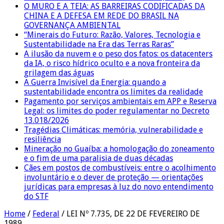
O MURO E A TEIA: AS BARREIRAS CODIFICADAS DA
CHINA E A DEFESA EM REDE DO BRASIL NA
GOVERNANÇA AMBIENTAL
“Minerais do Futuro: Razão, Valores, Tecnologia e
Sustentabilidade na Era das Terras Raras”
A ilusão da nuvem e o peso dos fatos: os datacenters
da IA, o risco hídrico oculto e a nova fronteira da
grilagem das águas
A Guerra Invisível da Energia: quando a
sustentabilidade encontra os limites da realidade
Pagamento por serviços ambientais em APP e Reserva
Legal: os limites do poder regulamentar no Decreto
13.018/2026
Tragédias Climáticas: memória, vulnerabilidade e
resiliência
Mineração no Guaíba: a homologação do zoneamento
e o fim de uma paralisia de duas décadas
Cães em postos de combustíveis: entre o acolhimento
involuntário e o dever de proteção — orientações
jurídicas para empresas à luz do novo entendimento
do STF
Home
/
Federal
/
LEI Nº 7.735, DE 22 DE FEVEREIRO DE
1989.