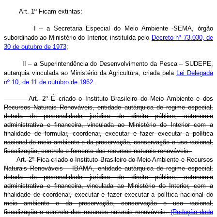
Art. 1º Ficam extintas:
I – a Secretaria Especial do Meio Ambiente -SEMA, órgão
subordinado ao Ministério do Interior, instituída pelo
Decreto nº 73.030, de
30 de outubro de 1973
;
II – a Superintendência do Desenvolvimento da Pesca – SUDEPE,
autarquia vinculada ao Ministério da Agricultura, criada pela
Lei Delegada
nº 10, de 11 de outubro de 1962
.
Art. 2º É criado o Instituto Brasileiro do Meio Ambiente e dos
Recursos Naturais Renováveis, entidade autárquica de regime especial,
dotada de personalidade jurídica de direito público, autonomia
administrativa e financeira, vinculada ao Ministério do Interior com a
finalidade de formular, coordenar, executar e fazer executar a política
nacional do meio ambiente e da preservação, conservação e uso racional,
fiscalização, controle e fomento dos recursos naturais renováveis.
Art. 2º Fica criado o Instituto Brasileiro do Meio Ambiente e Recursos
Naturais Renováveis – IBAMA, entidade autárquica de regime especial,
dotada de personalidade jurídica de direito público, autonomia
administrativa e financeira, vinculada ao Ministério do Interior, com a
finalidade de coordenar, executar e fazer executar a política nacional do
meio ambiente e da preservação, conservação e uso racional,
fiscalização e controle dos recursos naturais renováveis.
(Redação dada