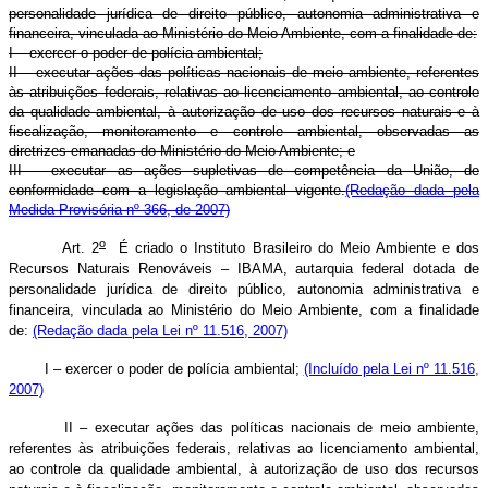
personalidade jurídica de direito público, autonomia administrativa e
financeira, vinculada ao Ministério do Meio Ambiente, com a finalidade de:
I – exercer o poder de polícia ambiental;
II – executar ações das políticas nacionais de meio ambiente, referentes
às atribuições federais, relativas ao licenciamento ambiental, ao controle
da qualidade ambiental, à autorização de uso dos recursos naturais e à
fiscalização, monitoramento e controle ambiental, observadas as
diretrizes emanadas do Ministério do Meio Ambiente; e
III – executar as ações supletivas de competência da União, de
conformidade com a legislação ambiental vigente.
(Redação dada pela
Medida Provisória nº 366, de 2007)
o
Art. 2
É criado o Instituto Brasileiro do Meio Ambiente e dos
Recursos Naturais Renováveis – IBAMA, autarquia federal dotada de
personalidade jurídica de direito público, autonomia administrativa e
financeira, vinculada ao Ministério do Meio Ambiente, com a finalidade
de:
(Redação dada pela Lei nº 11.516, 2007)
I – exercer o poder de polícia ambiental;
(Incluído pela Lei nº 11.516,
2007)
II – executar ações das políticas nacionais de meio ambiente,
referentes às atribuições federais, relativas ao licenciamento ambiental,
ao controle da qualidade ambiental, à autorização de uso dos recursos