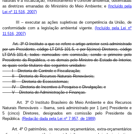
naturais e à fiscalização, monitoramento e controle ambiental, observadas
as diretrizes emanadas do Ministério do Meio Ambiente; e
(Incluído pela
Lei nº 11.516, 2007)
III – executar as ações supletivas de competência da União, de
conformidade com a legislação ambiental vigente.
(Incluído pela Lei nº
11.516, 2007)
Art. 3º O Instituto a que se refere o artigo anterior será administrado
por um Presidente, código LT-DAS-101.5, e por 5(cinco) Diretores, código
LT-DAS-101.4, todos nomeados em comissão, sendo o primeiro pelo
Presidente da República, e os demais pelo Ministro de Estado do Interior,
os quais serão titulares das seguintes unidades:
I – Diretoria de Controle e Fiscalização;
II – Diretoria de Recursos Naturais Renováveis;
III — Diretoria de Ecossistemas;
IV – Diretoria de Incentivo à Pesquisa e Divulgação; e
V – Diretoria de Administração e Finanças.
Art. 3º O Instituto Brasileiro do Meio Ambiente e dos Recursos
Naturais Renováveis – Ibama, será administrado por 1 (um) Presidente e
5 (cinco) Diretores, designados em comissão pelo Presidente da
República.
(Redação dada pela Lei nº 7.957, de 1989)
Art. 4º O patrimônio, os recursos orçamentários, extra-orçamentários