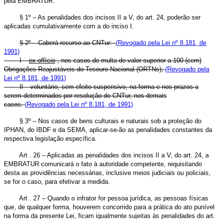
pela EMBRATUR.
§ 1º – As penalidades dos incisos II a V, do art. 24, poderão ser
aplicadas cumulativamente com a do inciso I.
§ 2º – Caberá recurso ao CNTur:
(Revogado pela Lei nº 8.181, de
1991)
I –
ex-offício
, nos casos de multa de valor superior a 100 (cem)
Obrigações Reajustáveis do Tesouro Nacional (ORTNs);
(Revogado pela
Lei nº 8.181, de 1991)
Il – voluntário, sem efeito suspensivo, na forma e nos prazos a
serem determinados por resolução do CNTur, nos demais
casos.
(Revogado pela Lei nº 8.181, de 1991)
§ 3º – Nos casos de bens culturais e naturais sob a proteção do
IPHAN, do IBDF e da SEMA, aplicar-se-ão as penalidades constantes da
respectiva legislação específica.
Art . 26 – Aplicadas as penalidades dos incisos II a V, do art. 24, a
EMBRATUR comunicará o fato à autoridade competente, requisitando
desta as providências necessárias, inclusive meios judiciais ou policiais,
se for o caso, para efetivar a medida.
Art . 27 – Quando o infrator for pessoa jurídica, as pessoas físicas
que, de qualquer forma, houverem concorrido para a prática do ato punível
na forma da presente Lei, ficam igualmente sujeitas às penalidades do art.