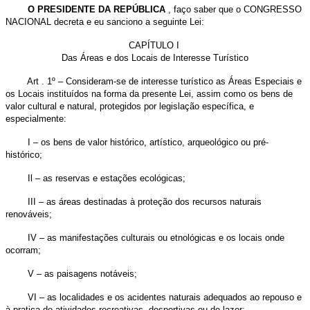
O PRESIDENTE DA REPÚBLICA
, faço saber que o CONGRESSO
NACIONAL decreta e eu sanciono a seguinte Lei:
CAPÍTULO I
Das Áreas e dos Locais de Interesse Turístico
Art . 1º – Consideram-se de interesse turístico as Áreas Especiais e
os Locais instituídos na forma da presente Lei, assim como os bens de
valor cultural e natural, protegidos por legislação específica, e
especialmente:
I – os bens de valor histórico, artístico, arqueológico ou pré-
histórico;
Il – as reservas e estações ecológicas;
III – as áreas destinadas à proteção dos recursos naturais
renováveis;
IV – as manifestações culturais ou etnológicas e os locais onde
ocorram;
V – as paisagens notáveis;
VI – as localidades e os acidentes naturais adequados ao repouso e
à pratica de atividades recreativas, desportivas ou de lazer;