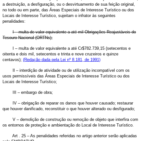
a destruição, a desfiguração, ou o desvirtuamento de sua feição original,
no todo ou em parte, das Áreas Especiais de Interesse Turístico ou dos
Locais de Interesse Turístico, sujeitam o infrator às seguintes
penalidades:
I – multa de valor equivalente a até mil Obrigações Reajustáveis do
Tesouro Nacional (ORTNs);
I – multa de valor equivalente a até Cr$782.739,15 (setecentos e
oitenta e dois mil, setecentos e trinta e nove cruzeiros e quinze
centavos);
(Redação dada pela Lei nº 8.181, de 1991)
Il – interdição de atividade ou de utilização incompatível com os
usos permissíveis das Áreas Especiais de Interesse Turístico ou dos
Locais de Interesse Turístico;
III – embargo de obra;
IV – obrigação de reparar os danos que houver causado; restaurar
que houver danificado, reconstituir o que houver alterado ou desfigurado;
V – demolição de construção ou remoção de objeto que interfira com
os entornos de proteção e ambientação do Local de Interesse Turístico.
Art . 25 – As penalidades referidas no artigo anterior serão aplicadas