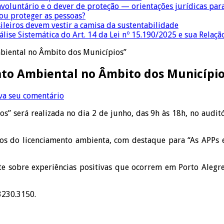
nvoluntário e o dever de proteção — orientações jurídicas pa
 ou proteger as pessoas?
sileiros devem vestir a camisa da sustentabilidade
lise Sistemática do Art. 14 da Lei nº 15.190/2025 e sua Relaçã
mbiental no Âmbito dos Municípios”
nto Ambiental no Âmbito dos Municípi
va seu comentário
s” será realizada no dia 2 de junho, das 9h às 18h, no audi
os do licenciamento ambienta, com destaque para “As APPs em
ate sobre experiências positivas que ocorrem em Porto Aleg
3230.3150.