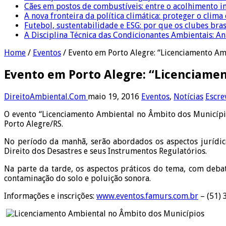
Cães em postos de combustíveis: entre o acolhimento i
A nova fronteira da política climática: proteger o clima
Futebol, sustentabilidade e ESG: por que os clubes bra
A Disciplina Técnica das Condicionantes Ambientais: Aná
Home
/
Eventos
/
Evento em Porto Alegre: “Licenciamento A
Evento em Porto Alegre: “Licenciame
DireitoAmbiental.Com
maio 19, 2016
Eventos
,
Notícias
Escre
O evento “Licenciamento Ambiental no Âmbito dos Município
Porto Alegre/RS.
No período da manhã, serão abordados os aspectos jurídic
Direito dos Desastres e seus Instrumentos Regulatórios.
Na parte da tarde, os aspectos práticos do tema, com deb
contaminação do solo e poluição sonora.
Informações e inscrições:
www.eventos.famurs.com.br
– (51) 