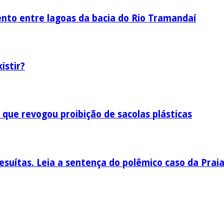
nto entre lagoas da bacia do Rio Tramandaí
istir?
 que revogou proibição de sacolas plásticas
esuítas. Leia a sentença do polêmico caso da Prai