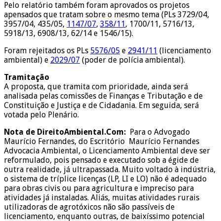
Pelo relatório também foram aprovados os projetos
apensados que tratam sobre o mesmo tema (PLs 3729/04,
3957/04, 435/05,
1147/07
,
358/11
, 1700/11, 5716/13,
5918/13, 6908/13, 62/14 e 1546/15).
Foram rejeitados os PLs
5576/05
e
2941/11
(licenciamento
ambiental) e
2029/07
(poder de polícia ambiental).
Tramitação
A proposta, que tramita com
prioridade
, ainda será
analisada pelas comissões de Finanças e Tributação e de
Constituição e Justiça e de Cidadania. Em seguida, será
votada pelo Plenário.
Nota de DireitoAmbiental.Com:
Para o Advogado
Maurício Fernandes, do Escritório Maurício Fernandes
Advocacia Ambiental, o Licenciamento Ambiental deve ser
reformulado, pois pensado e executado sob a égide de
outra realidade, já ultrapassada. Muito voltado à indústria,
o sistema de tríplice licenças (LP, LI e LO) não é adequado
para obras civis ou para agricultura e impreciso para
atividades já instaladas. Aliás, muitas atividades rurais
utilizadoras de agrotóxicos não são passíveis de
licenciamento, enquanto outras, de baixíssimo potencial