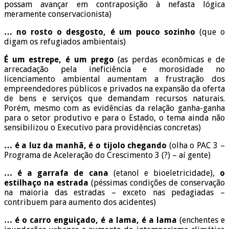
possam avançar em contraposição à nefasta lógica
meramente conservacionista)
… no rosto o desgosto, é um pouco sozinho
(que o
digam os refugiados ambientais)
É um estrepe, é um prego
(as perdas econômicas e de
arrecadação pela ineficiência e morosidade no
licenciamento ambiental aumentam a frustração dos
empreendedores públicos e privados na expansão da oferta
de bens e serviços que demandam recursos naturais.
Porém, mesmo com as evidências da relação ganha-ganha
para o setor produtivo e para o Estado, o tema ainda não
sensibilizou o Executivo para providências concretas)
… é a luz da manhã, é o tijolo chegando
(olha o PAC 3 –
Programa de Aceleração do Crescimento 3 (?) – aí gente)
… é a garrafa de cana
(etanol e bioeletricidade),
o
estilhaço na estrada
(péssimas condições de conservação
na maioria das estradas – exceto nas pedagiadas –
contribuem para aumento dos acidentes)
… é o carro enguiçado, é a lama, é a lama
(enchentes e