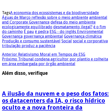
Tags
A economia dos ecossistemas e da biodiversidade
Águas de Março reflexão sobre o meio ambiente
ambiental
and Corporate Governance
defesa do meio ambiente
ecologicamente equilibrado
desmatamento ilegal?
é o fim
do caminho
É pau
é pedra
ESG - do inglês Environmental
Governança
governança ambiental
Governança climática
Produção e consumo sustentável
Social
social e corporativa
tribulação produz a paciência
Anterior
Relativismo Moral em Tempos de ESG
Próximo
Tribunal condena agricultor por plantio e colheita
em área embargada por órgão ambiental
Além disso, verifique
A ilusão da nuvem e o peso dos fatos:
os datacenters da IA, o risco hídrico
oculto e a nova fronteira da