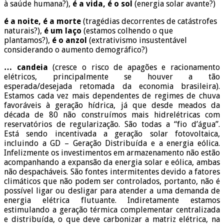
à saúde humana?),
é a vida, é o sol
(energia solar avante?)
é a noite, é a morte
(tragédias decorrentes de catástrofes
naturais?),
é um laço
(estamos colhendo o que
plantamos?),
é o anzol
(extrativismo insustentável
considerando o aumento demográfico?)
… candeia
(cresce o risco de apagões e racionamento
elétricos, principalmente se houver a tão
esperada/desejada retomada da economia brasileira).
Estamos cada vez mais dependentes de regimes de chuva
favoráveis à geração hídrica, já que desde meados da
década de 80 não construímos mais hidrelétricas com
reservatórios de regularização. São todas a “fio d’água”.
Está sendo incentivada a geração solar fotovoltaica,
incluindo a GD – Geração Distribuída e a energia eólica.
Infelizmente os investimentos em armazenamento não estão
acompanhando a expansão da energia solar e eólica, ambas
não despacháveis. São fontes intermitentes devido a fatores
climáticos que não podem ser controlados, portanto, não é
possível ligar ou desligar para atender a uma demanda de
energia elétrica flutuante. Indiretamente estamos
estimulando a geração térmica complementar centralizada
e distribuída, o que deve carbonizar a matriz elétrica, na