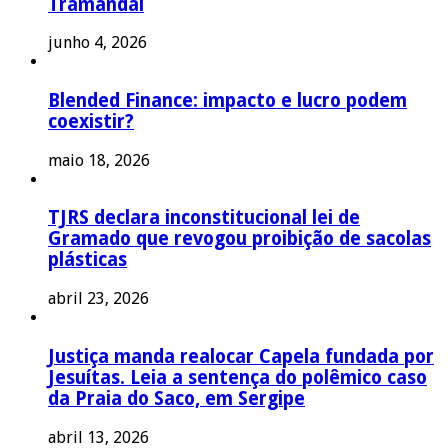
Tramandaí
junho 4, 2026
Blended Finance: impacto e lucro podem
coexistir?
maio 18, 2026
TJRS declara inconstitucional lei de
Gramado que revogou proibição de sacolas
plásticas
abril 23, 2026
Justiça manda realocar Capela fundada por
Jesuítas. Leia a sentença do polêmico caso
da Praia do Saco, em Sergipe
abril 13, 2026