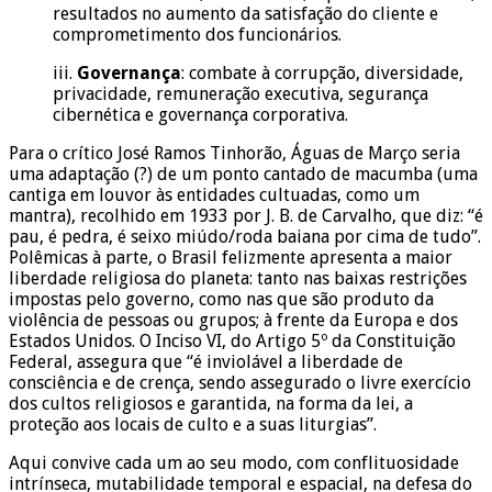
resultados no aumento da satisfação do cliente e
comprometimento dos funcionários.
iii.
Governança
: combate à corrupção, diversidade,
privacidade, remuneração executiva, segurança
cibernética e governança corporativa.
Para o crítico José Ramos Tinhorão, Águas de Março seria
uma adaptação (?) de um ponto cantado de macumba (uma
cantiga em louvor às entidades cultuadas, como um
mantra), recolhido em 1933 por J. B. de Carvalho, que diz: “é
pau, é pedra, é seixo miúdo/roda baiana por cima de tudo”.
Polêmicas à parte, o Brasil felizmente apresenta a maior
liberdade religiosa do planeta: tanto nas baixas restrições
impostas pelo governo, como nas que são produto da
violência de pessoas ou grupos; à frente da Europa e dos
Estados Unidos. O Inciso VI, do Artigo 5º da Constituição
Federal, assegura que “é inviolável a liberdade de
consciência e de crença, sendo assegurado o livre exercício
dos cultos religiosos e garantida, na forma da lei, a
proteção aos locais de culto e a suas liturgias”.
Aqui convive cada um ao seu modo, com conflituosidade
intrínseca, mutabilidade temporal e espacial, na defesa do