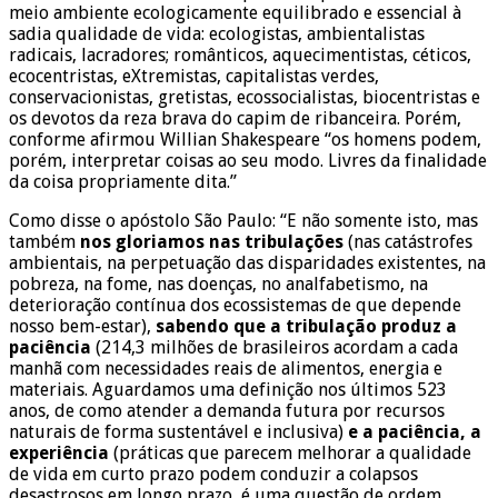
meio ambiente ecologicamente equilibrado e essencial à
sadia qualidade de vida: ecologistas, ambientalistas
radicais, lacradores; românticos, aquecimentistas, céticos,
ecocentristas, eXtremistas, capitalistas verdes,
conservacionistas, gretistas, ecossocialistas, biocentristas e
os devotos da reza brava do capim de ribanceira. Porém,
conforme afirmou Willian Shakespeare “os homens podem,
porém, interpretar coisas ao seu modo. Livres da finalidade
da coisa propriamente dita.”
Como disse o apóstolo São Paulo: “E não somente isto, mas
também
nos gloriamos nas tribulações
(nas catástrofes
ambientais, na perpetuação das disparidades existentes, na
pobreza, na fome, nas doenças, no analfabetismo, na
deterioração contínua dos ecossistemas de que depende
nosso bem-estar),
sabendo que a tribulação produz a
paciência
(214,3 milhões de brasileiros acordam a cada
manhã com necessidades reais de alimentos, energia e
materiais. Aguardamos uma definição nos últimos 523
anos, de como atender a demanda futura por recursos
naturais de forma sustentável e inclusiva)
e a paciência, a
experiência
(práticas que parecem melhorar a qualidade
de vida em curto prazo podem conduzir a colapsos
desastrosos em longo prazo, é uma questão de ordem