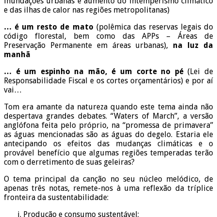
inundações urbanas e aumento do intemperismo climático
e das ilhas de calor nas regiões metropolitanas)
… é um resto de mato
(polêmica das reservas legais do
código florestal, bem como das APPs – Áreas de
Preservação Permanente em áreas urbanas),
na luz da
manhã
… é um espinho na mão, é um corte no pé
(Lei de
Responsabilidade Fiscal e os cortes orçamentários) e por aí
vai…
Tom era amante da natureza quando este tema ainda não
despertava grandes debates. “Waters of March”, a versão
anglófona feita pelo próprio, na “promessa de primavera”
as águas mencionadas são as águas do degelo. Estaria ele
antecipando os efeitos das mudanças climáticas e o
provável benefício que algumas regiões temperadas terão
com o derretimento de suas geleiras?
O tema principal da canção no seu núcleo melódico, de
apenas três notas, remete-nos à uma reflexão da tríplice
fronteira da sustentabilidade:
Produção e consumo sustentável;