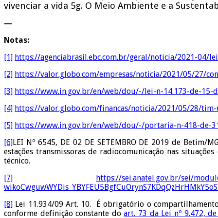
vivenciar a vida 5g. O Meio Ambiente e a Sustenta
—
Notas:
[1]
https://agenciabrasil.ebc.com.br/geral/noticia/2021-04/
[2]
https://valor.globo.com/empresas/noticia/2021/05/27/co
[3]
https://www.in.gov.br/en/web/dou/-/lei-n-14.173-de-15
[4]
https://valor.globo.com/financas/noticia/2021/05/28/tim
[5]
https://www.in.gov.br/en/web/dou/-/portaria-n-418-de-
[6]
LEI Nº 6545, DE 02 DE SETEMBRO DE 2019 de Betim/MG Ar
estações transmissoras de radiocomunicação nas situações
técnico.
[7]
https://sei.anatel.gov.br/sei/m
wikoCwguwWYDis_YBYFEU5BgfCuOrynS7KDqQzHrHMkY5oS
[8]
Lei 11.934/09 Art. 10. É obrigatório o compartilhamento
conforme definição constante do
art. 73 da Lei nº 9.472, d