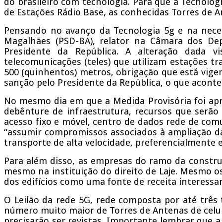
do brasileiro com tecnologia. Para que a Tecnolog
de Estações Rádio Base, as conhecidas Torres de A
Pensando no avanço da Tecnologia 5g e na nece
Magalhães (PSD-BA), relator na Câmara dos De
Presidente da República. A alteração dada vi
telecomunicações (teles) que utilizam estações 
500 (quinhentos) metros, obrigação que está vig
sanção pelo Presidente da República, o que aconte
No mesmo dia em que a Medida Provisória foi ap
debênture de infraestrutura, recursos que serão
acesso fixo e móvel, centro de dados rede de com
“assumir compromissos associados à ampliação da 
transporte de alta velocidade, preferencialmente 
Para além disso, as empresas do ramo da constr
mesmo na instituição do direito de Laje. Mesmo os
dos edifícios como uma fonte de receita interessa
O Leilão da rede 5G, rede composta por até três 
número muito maior de Torres de Antenas de celul
precisarão ser revistas. Importante lembrar que a 