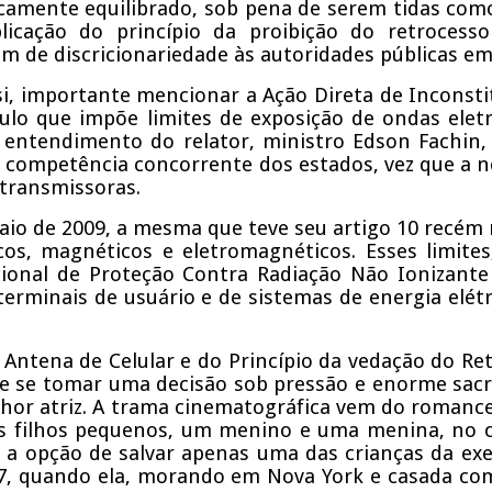
camente equilibrado, sob pena de serem tidas com
icação do princípio da proibição do retrocesso
m de discricionariedade às autoridades públicas e
, importante mencionar a Ação Direta de Inconstituc
ulo que impõe limites de exposição de ondas elet
ntendimento do relator, ministro Edson Fachin, 
 a competência concorrente dos estados, vez que a n
 transmissoras.
maio de 2009, a mesma que teve seu artigo 10 recém
os, magnéticos e eletromagnéticos. Esses limit
onal de Proteção Contra Radiação Não Ionizante
rminais de usuário e de sistemas de energia elétr
e Antena de Celular e do Princípio da vedação do Re
de se tomar uma decisão sob pressão e enorme sacr
hor atriz. A trama cinematográfica vem do romance 
is filhos pequenos, um menino e uma menina, no 
la a opção de salvar apenas uma das crianças da ex
47, quando ela, morando em Nova York e casada co