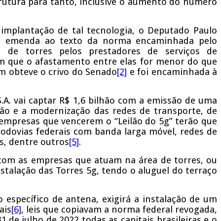
strutura para tanto, inclusive o aumento do número
mplantação de tal tecnologia, o Deputado Paulo
uma emenda ao texto da norma encaminhada pelo
o, de torres pelos prestadores de serviços de
em que o afastamento entre elas for menor do que
m obteve o crivo do Senado
[2]
e foi encaminhada à
.A. vai captar R$ 1,6 bilhão com a emissão de uma
ção e a modernização das redes de transporte, de
 empresas que vencerem o “Leilão do 5g” terão que
rodovias federais com banda larga móvel, redes de
s, dentre outros
[5]
.
com as empresas que atuam na área de torres, ou
stalação das Torres 5g, tendo o aluguel do terraço
 específico de antena, exigirá a instalação de um
ais
[6]
, leis que copiavam a norma federal revogada,
 de julho de 2022 todas as capitais brasileiras e o