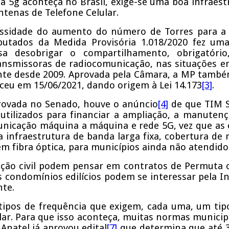
ia 5g aconteça no Brasil, exige-se uma boa infrae
ntenas de Telefone Celular.
ssidade do aumento do número de Torres para a i
putados da Medida Provisória 1.018/2020 fez 
sa desobrigar o compartilhamento, obrigatóri
transmissoras de radiocomunicação, nas situações 
ente desde 2009. Aprovada pela Câmara, a MP també
ceu em 15/06/2021, dando origem à Lei 14.173
[3]
.
rovada no Senado, houve o anúncio
[4]
de que TIM S
 utilizados para financiar a ampliação, a manuten
unicação máquina a máquina e rede 5G, vez que as
infraestrutura de banda larga fixa, cobertura de 
em fibra óptica, para municípios ainda não atendido
ução civil podem pensar em contratos de Permuta 
 condomínios edilícios podem se interessar pela In
nte.
tipos de frequência que exigem, cada uma, um tipo
ar. Para que isso aconteça, muitas normas municip
Anatel já aprovou edital
[7]
que determina que até 31