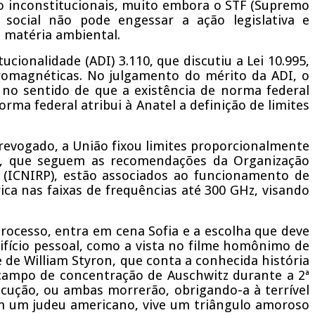
o inconstitucionais, muito embora o STF (Supremo
 social não pode engessar a ação legislativa e
m matéria ambiental.
ionalidade (ADI) 3.110, que discutiu a Lei 10.995,
romagnéticas. No julgamento do mérito da ADI, o
no sentido de que a existência de norma federal
orma federal atribui à Anatel a definição de limites
 revogado, a União fixou limites proporcionalmente
es, que seguem as recomendações da Organização
 (ICNIRP), estão associados ao funcionamento de
ica nas faixas de frequências até 300 GHz, visando
trocesso, entra em cena Sofia e a escolha que deve
ifício pessoal, como a vista no filme homônimo de
de William Styron, que conta a conhecida história
campo de concentração de Auschwitz durante a 2ª
ecução, ou ambas morrerão, obrigando-a à terrível
m um judeu americano, vive um triângulo amoroso