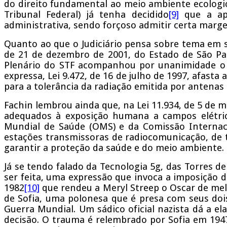
do direito fundamental ao meio ambiente ecologi
Tribunal Federal) já tenha decidido
[9]
que a apl
administrativa, sendo forçoso admitir certa marge
Quanto ao que o Judiciário pensa sobre tema em si
de 21 de dezembro de 2001, do Estado de São Pa
Plenário do STF acompanhou por unanimidade o e
expressa, Lei 9.472, de 16 de julho de 1997, afasta
para a tolerância da radiação emitida por antenas
Fachin lembrou ainda que, na Lei 11.934, de 5 de 
adequados à exposição humana a campos elétric
Mundial de Saúde (OMS) e da Comissão Internaci
estações transmissoras de radiocomunicação, de te
garantir a proteção da saúde e do meio ambiente.
Já se tendo falado da Tecnologia 5g, das Torres d
ser feita, uma expressão que invoca a imposição 
1982
[10]
que rendeu a Meryl Streep o Oscar de mel
de Sofia, uma polonesa que é presa com seus do
Guerra Mundial. Um sádico oficial nazista dá a e
decisão. O trauma é relembrado por Sofia em 19