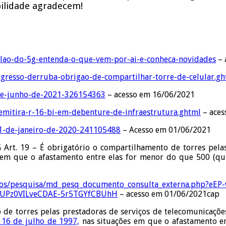
bilidade agradecem!
leilao-do-5g-entenda-o-que-vem-por-ai-e-conheca-novidades
– 
ngresso-derruba-obrigao-de-compartilhar-torre-de-celular.g
-de-junho-de-2021-326154363
– acesso em 16/06/2021
-emitira-r-16-bi-em-debenture-de-infraestrutura.ghtml
– aces
31-de-janeiro-de-2020-241105488
– Acesso em 01/06/2021
t. 19 – É obrigatório o compartilhamento de torres pelas 
 em que o afastamento entre elas for menor do que 500 (qu
odulos/pesquisa/md_pesq_documento_consulta_externa.php?
UPz0VILveCDAE-5r5TGYfCBUhH
– acesso em 01/06/2021cap
 de torres pelas prestadoras de serviços de telecomunicaçõe
e 16 de julho de 1997,
nas situações em que o afastamento en