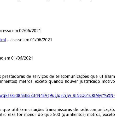
acesso em 02/06/2021
html
– acesso em 01/06/2021
so em 01/06/2021
prestadoras de serviços de telecomunicações que utilizam
inhentos) metros, exceto quando houver justificado motivo
eEP-wqk1skrd8hSlk5Z3rN4EVg9uLJqrLYJw_9INcO61uRIMyrYGXN-
s que utilizam estações transmissoras de radiocomunicação,
tre elas for menor do que 500 (quinhentos) metros, exceto