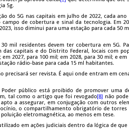
ia 5g.
ão do 5G nas capitais em julho de 2022, cada ano
 campo de cobertura e sinal da tecnologia. Em 20
 2023, isso diminui para uma estação para cada 50 m
 30 mil residentes devem ter cobertura em 5G. P
 das capitais e do Distrito Federal, locais com p
 em 2027, para 100 mil; em 2028, para 30 mil; e em
stação rádio-base para cada 15 ml habitantes.
ão precisará ser revista. É aqui onde entram em cen
 Poder público está proibido de promover uma de
em, tal como o artigo que foi revogado
[8]
não poder
al apto a assegurar, em conjugação com outros el
ciocínio, o compartilhamento obrigatório de torr
 poluição eletromagnética, ao menos em tese.
ilizado em ações judiciais dentro da lógica de que 