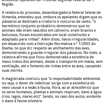
Região.
A relatora do processo, desembargadora federal Selene de
Almeida, entendeu que, embora os apelantes digam que os
pássaros se destinam a criatório e concurso de canto, “o
harmônico conjunto probatório demonstrou que os
animais não eram nascidos em cativeiro, eram bravios e
belicosos, foram encontrados em local constituído e
adaptado para rinhas”. Além disso, havia irregularidades,
em desacordo com a Instrução Normativa n.º 1/2003 do
Ibama, no que diz respeito ao anilhamento das aves,
demonstrando a guarda irregular dos pássaros. No todo, a
relatora afirma que ficou demonstrada a existência de
maus tratos dos animais, desde o transporte em malas, sem
ventilação, até o fomento de rinhas entre as aves, causando
suas mortes.
A magistrada concluiu que “a responsabilidade ambiental,
ou seja, o dever de indenizar surge com a existência do
nexo causal e a lesão à fauna, flora, ao ar atmosférico que
os seres humanos, plantas e animais respiram, dano à água
(rios, lagos, mares etc)”. Sendo, no caso dos autos, evidente
o dano à fauna silvestre.