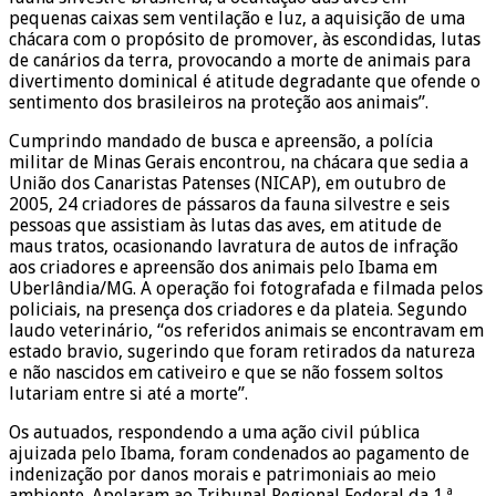
pequenas caixas sem ventilação e luz, a aquisição de uma
chácara com o propósito de promover, às escondidas, lutas
de canários da terra, provocando a morte de animais para
divertimento dominical é atitude degradante que ofende o
sentimento dos brasileiros na proteção aos animais”.
Cumprindo mandado de busca e apreensão, a polícia
militar de Minas Gerais encontrou, na chácara que sedia a
União dos Canaristas Patenses (NICAP), em outubro de
2005, 24 criadores de pássaros da fauna silvestre e seis
pessoas que assistiam às lutas das aves, em atitude de
maus tratos, ocasionando lavratura de autos de infração
aos criadores e apreensão dos animais pelo Ibama em
Uberlândia/MG. A operação foi fotografada e filmada pelos
policiais, na presença dos criadores e da plateia. Segundo
laudo veterinário, “os referidos animais se encontravam em
estado bravio, sugerindo que foram retirados da natureza
e não nascidos em cativeiro e que se não fossem soltos
lutariam entre si até a morte”.
Os autuados, respondendo a uma ação civil pública
ajuizada pelo Ibama, foram condenados ao pagamento de
indenização por danos morais e patrimoniais ao meio
ambiente. Apelaram ao Tribunal Regional Federal da 1.ª