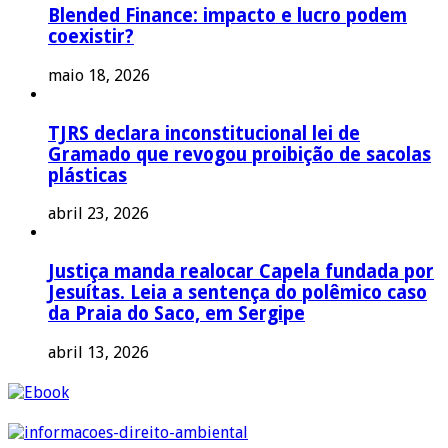
Blended Finance: impacto e lucro podem
coexistir?
maio 18, 2026
TJRS declara inconstitucional lei de
Gramado que revogou proibição de sacolas
plásticas
abril 23, 2026
Justiça manda realocar Capela fundada por
Jesuítas. Leia a sentença do polêmico caso
da Praia do Saco, em Sergipe
abril 13, 2026